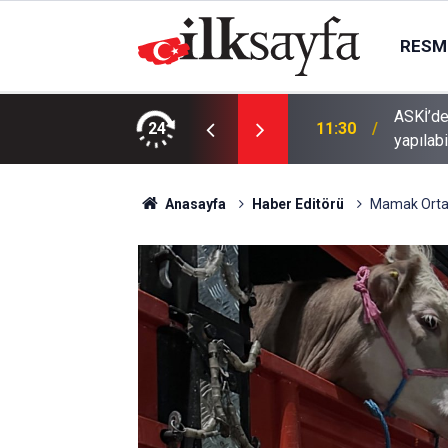
RESMI
u mesaisi: Su işlemleri cumartesi de
24
11:10
Aileden
Anasayfa
Haber Editörü
Mamak Ortak