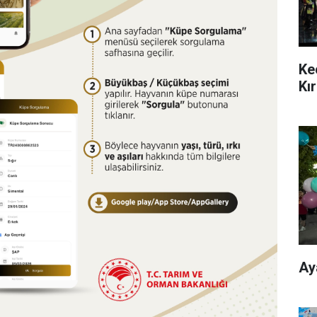
Ke
Kı
Ay