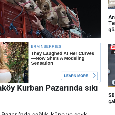
An
Te
gö
köy Kurban Pazarında sıkı
Sü
ça
Pazarı’nda sağlık, küpe ve sevk