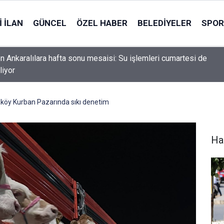
 İLAN
GÜNCEL
ÖZEL HABER
BELEDIYELER
SPOR
 topluma uzanan huzur yolunun dört temel unsuru
öy Kurban Pazarında sıkı denetim
Ha