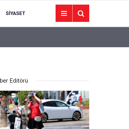
SIYASET
11:00
ABB’den 173 bin aileye et desteği: Başkent Kartla
ber Editörü