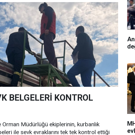
An
de
VK BELGELERİ KONTROL
MH
 Orman Müdürlüğü ekiplerinin, kurbanlık
ev
leri ile sevk evraklarını tek tek kontrol ettiği