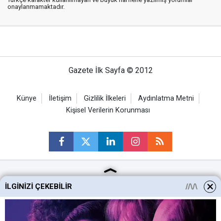
onaylanmamaktadır.
Gazete İlk Sayfa © 2012
Künye
İletişim
Gizlilik İlkeleri
Aydınlatma Metni
Kişisel Verilerin Korunması
Ankara Haberleri
İLGINIZI ÇEKEBILIR
Keçiören Haberleri
Altındağ Haberleri