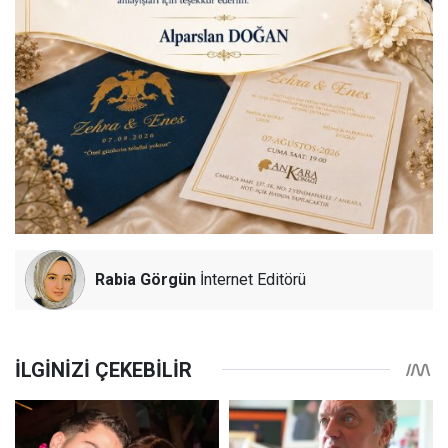
Rabia Görgün
İnternet Editörü