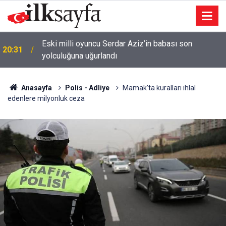
20:11
Uludağ yolunda orman yangını
Anasayfa
Polis - Adliye
Mamak’ta kuralları ihlal
edenlere milyonluk ceza