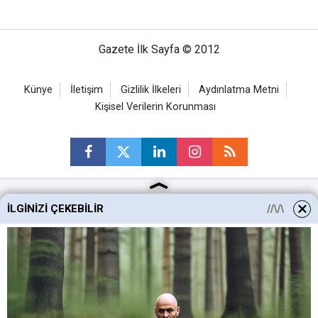
Gazete İlk Sayfa © 2012
Künye
İletişim
Gizlilik İlkeleri
Aydınlatma Metni
Kişisel Verilerin Korunması
İLGINIZI ÇEKEBILIR
Ankara Haberleri
Keçiören Haberleri
Altındağ Haberleri
Sincan Haberleri
Mamak Haberleri