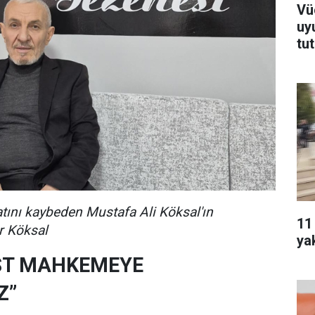
Vü
uy
tu
tını kaybeden Mustafa Ali Köksal'ın
11
r Köksal
ya
ST MAHKEMEYE
Z”