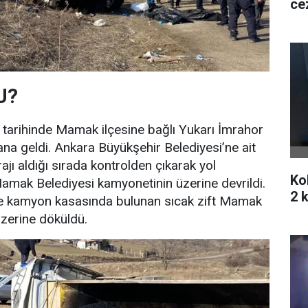
ce
U?
tarihinde Mamak ilçesine bağlı Yukarı İmrahor
a geldi. Ankara Büyükşehir Belediyesi’ne ait
rajı aldığı sırada kontrolden çıkarak yol
Ko
amak Belediyesi kamyonetinin üzerine devrildi.
2 k
le kamyon kasasında bulunan sıcak zift Mamak
üzerine döküldü.