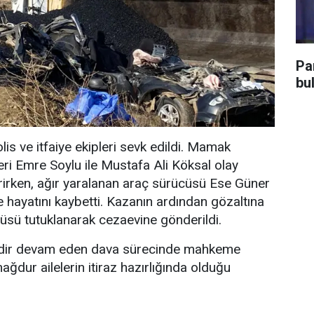
Pa
bu
olis ve itfaiye ekipleri sevk edildi. Mamak
eri Emre Soylu ile Mustafa Ali Köksal olay
irirken, ağır yaralanan araç sürücüsü Ese Güner
e hayatını kaybetti. Kazanın ardından gözaltına
üsü tutuklanarak cezaevine gönderildi.
süredir devam eden dava sürecinde mahkeme
mağdur ailelerin itiraz hazırlığında olduğu