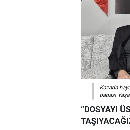
Kazada haya
babası Yaşa
“DOSYAYI Ü
TAŞIYACAĞI