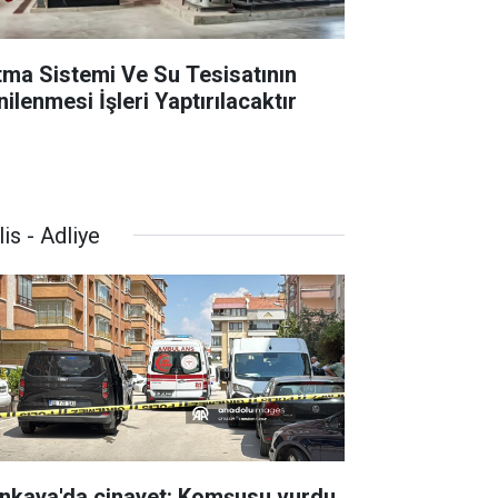
ıtma Sistemi Ve Su Tesisatının
ilenmesi İşleri Yaptırılacaktır
is - Adliye
nkaya'da cinayet: Komşusu vurdu