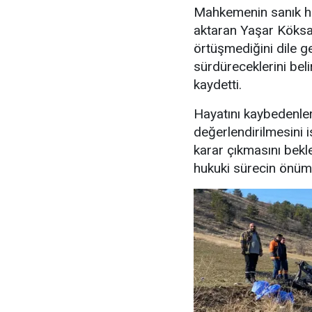
Mahkemenin sanık ha
aktaran Yaşar Köksal
örtüşmediğini dile ge
sürdüreceklerini beli
kaydetti.
Hayatını kaybedenleri
değerlendirilmesini i
karar çıkmasını bekle
hukuki sürecin önü