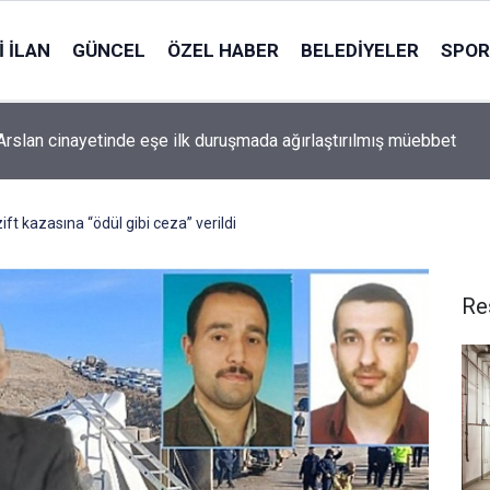
 İLAN
GÜNCEL
ÖZEL HABER
BELEDIYELER
SPOR
rslan cinayetinde eşe ilk duruşmada ağırlaştırılmış müebbet
ft kazasına “ödül gibi ceza” verildi
Re