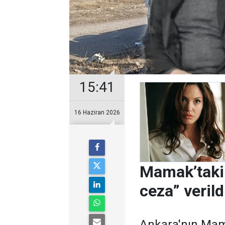
15:41
16 Haziran 2026
Mamak’taki 
ceza” verild
Ankara'nın Mama