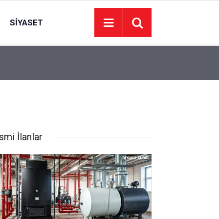
SIYASET
Süper Loto çekiliş sonuçları açıklandı mı? 6 A
21:00
sonuçları ne zaman açıklanacak?
smi İlanlar