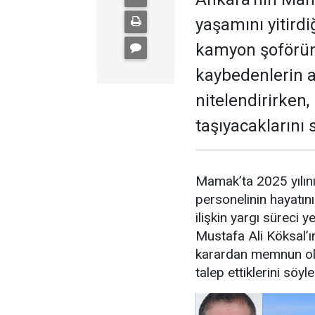
yaşamını yitirdi
kamyon şoförüne
kaybedenlerin ai
nitelendirirken
taşıyacaklarını 
Mamak’ta 2025 yılın
personelinin hayatın
ilişkin yargı süreci
Mustafa Ali Köksal’
karardan memnun olma
talep ettiklerini söyle