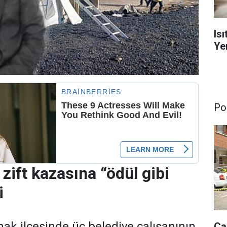
Is
Yen
Pol
zift kazasına “ödül gibi
i
k ilçesinde üç belediye çalışanının
Ça