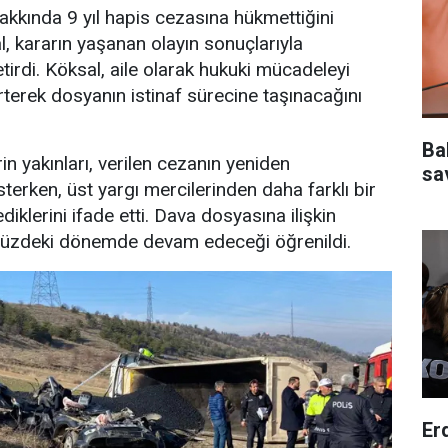
kkında 9 yıl hapis cezasına hükmettiğini
, kararın yaşanan olayın sonuçlarıyla
tirdi. Köksal, aile olarak hukuki mücadeleyi
rterek dosyanın istinaf sürecine taşınacağını
Ba
n yakınları, verilen cezanın yeniden
sa
sterken, üst yargı mercilerinden daha farklı bir
diklerini ifade etti. Dava dosyasına ilişkin
müzdeki dönemde devam edeceği öğrenildi.
Er