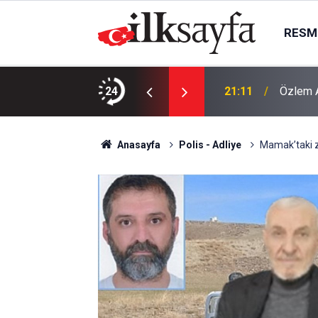
RESMI
y yakalandı
24
21:11
Özlem A
Anasayfa
Polis - Adliye
Mamak’taki zi