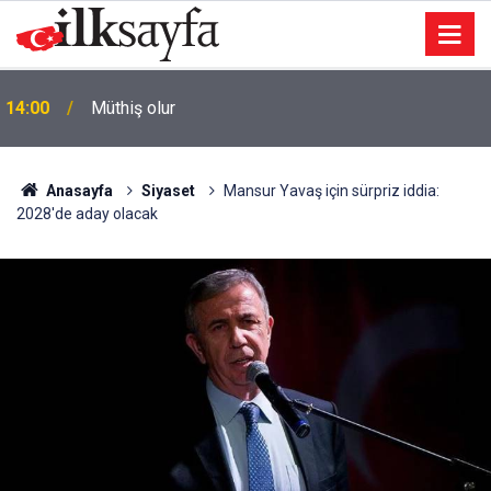
AK Parti Mamak’ta 25. yıl mesaisi: Teşkilat büyük
13:37
buluşmaya hazırlanıyor
Anasayfa
Siyaset
Mansur Yavaş için sürpriz iddia:
2028'de aday olacak