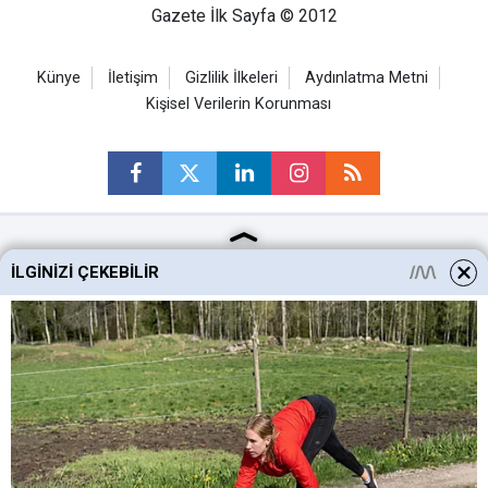
Gazete İlk Sayfa © 2012
Künye
İletişim
Gizlilik İlkeleri
Aydınlatma Metni
Kişisel Verilerin Korunması
Ankara Haberleri
İLGINIZI ÇEKEBILIR
Keçiören Haberleri
Altındağ Haberleri
Sincan Haberleri
Mamak Haberleri