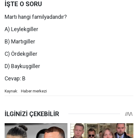
İŞTE O SORU
Martı hangi familyadandır?
A) Leylekgiller
B) Martıgiller
C) Ördekgiller
D) Baykuşgiller
Cevap: B
Haber merkezi
Kaynak: