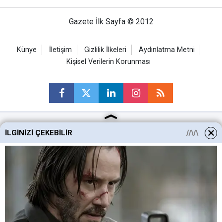
Gazete İlk Sayfa © 2012
Künye
İletişim
Gizlilik İlkeleri
Aydınlatma Metni
Kişisel Verilerin Korunması
İLGINIZI ÇEKEBILIR
Ankara Haberleri
Keçiören Haberleri
Altındağ Haberleri
Sincan Haberleri
Mamak Haberleri