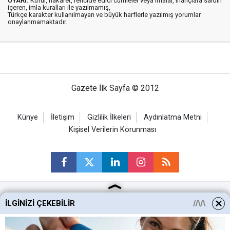
UYARI:
Küfür, hakaret, rencide edici cümleler veya imalar, inançlara saldırı
içeren, imla kuralları ile yazılmamış,
Türkçe karakter kullanılmayan ve büyük harflerle yazılmış yorumlar
onaylanmamaktadır.
Gazete İlk Sayfa © 2012
Künye
İletişim
Gizlilik İlkeleri
Aydınlatma Metni
Kişisel Verilerin Korunması
İLGINIZI ÇEKEBILIR
Ankara Haberleri
Keçiören Haberleri