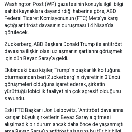
Washington Post (WP) gazetesinin konuyla ilgili bilgi
sahibi kaynaklara dayandırdığı haberine göre, ABD
Federal Ticaret Komisyonunun (FTC) Meta'ya karşı
açtığı antitröst davasının duruşması 14 Nisan'da
görülecek.
Zuckerberg, ABD Başkanı Donald Trump ile antitröst
davasına ilişkin olası uzlaşmanın şartlarını görüşmek
için dün Beyaz Saray'a geldi.
Ekibindeki bazı kişiler, Trump'ın başkanlık koltuğuna
oturmasından beri Zuckerberg'in ziyaretinin 3'üncü
görüşmeleri olduğuna işaret ederek, şirketin
yürüttüğü lobicilik faaliyetinin çok agresif olduğunu
savundu.
Eski FTC Başkanı Jon Leibowitz, "Antitröst davalarına
karışan büyük şirketlerin Beyaz Saray'a gitmesi
alışılmadık bir durum ancak daha önce de yaşanmıştı
ama Beyaz Saray'ın antitröst ajansına bu tür bir bilgi