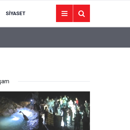
SIYASET
’de
Juventus Inter maçı hangi kanalda, Juventus Int
23:04
oynanacak?
şam