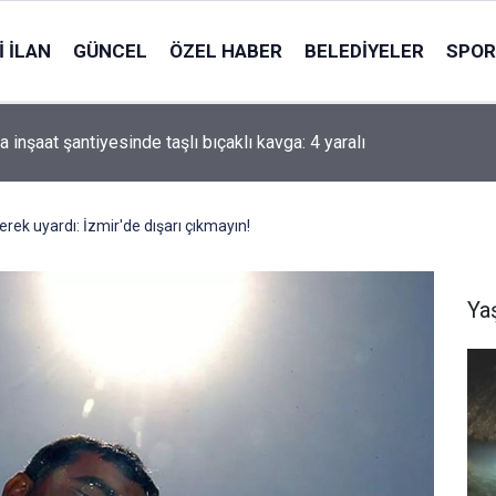
 İLAN
GÜNCEL
ÖZEL HABER
BELEDIYELER
SPOR
i'li Zorlu: Türk Dünyası Düşünce ve Araştırma Merkezi’ni Keçiören
ararı aldık
erek uyardı: İzmir'de dışarı çıkmayın!
Ya