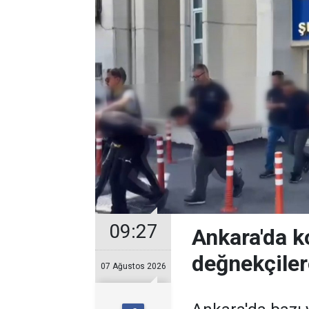
09:27
Ankara'da k
değnekçile
07 Ağustos 2026