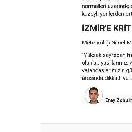
normalleri üzerinde
kuzeyli yönlerden or
İZMİR'E KRİT
Meteoroloji Genel Müd
"Yüksek seyreden
ha
olanlar, yaşlılarımı
vatandaşlarımızın gün
arasında dikkatli ve 
Eray Zobu
İn