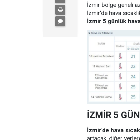
İzmir bölge geneli a
İzmir'de hava sıcaklı
İzmir 5 günlük ha
İZMİR 5 GÜ
İzmir'de hava sıcakl
artacak, diğer yerle