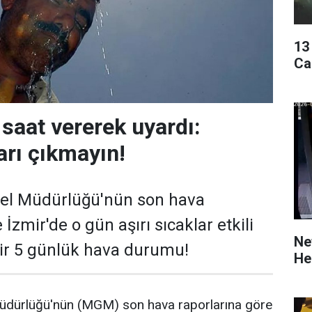
13
Ca
 saat vererek uyardı:
arı çıkmayın!
nel Müdürlüğü'nün son hava
 İzmir'de o gün aşırı sıcaklar etkili
Ne
mir 5 günlük hava durumu!
He
üdürlüğü'nün (MGM) son hava raporlarına göre