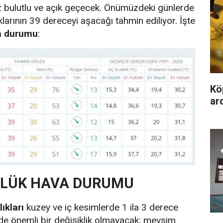
z bulutlu ve açık geçecek. Önümüzdeki günlerde
klarının 39 dereceyi aşacağı tahmin ediliyor. İşte
va durumu
:
Kö
ard
NLÜK HAVA DURUMU
ıkları
kuzey ve iç kesimlerde 1 ila 3 derece
rde önemli bir değişiklik olmayacak; mevsim