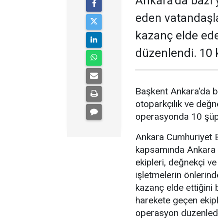
Ankara'da bazı y
eden vatandaşl
kazanç elde ed
düzenlendi. 10 k
Başkent Ankara'da b
otoparkçılık ve değne
operasyonda 10 şüphe
Ankara Cumhuriyet Ba
kapsamında Ankara 
ekipleri, değnekçi v
işletmelerin önlerin
kazanç elde ettiğini b
harekete geçen ekipl
operasyon düzenledi