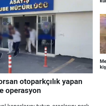
ku
Me
ki
orsan otoparkçılık yapan
re operasyon