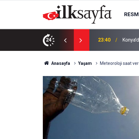
RESMI
AK Part
ı bıçaklı kavga: 4 yaralı
24
23:09
kurma k
Anasayfa
Yaşam
Meteoroloji saat ver