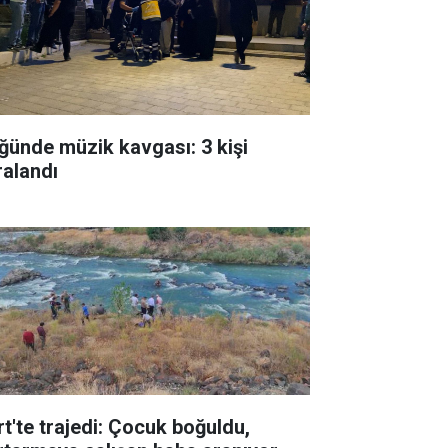
ğünde müzik kavgası: 3 kişi
ralandı
rt'te trajedi: Çocuk boğuldu,