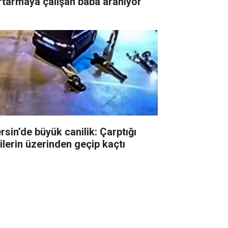
rtarmaya çalışan baba aranıyor
rsin’de büyük canilik: Çarptığı
şilerin üzerinden geçip kaçtı