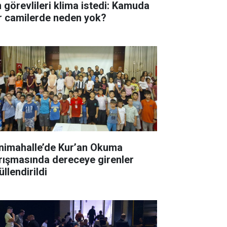
n görevlileri klima istedi: Kamuda
r camilerde neden yok?
nimahalle’de Kur’an Okuma
rışmasında dereceye girenler
llendirildi