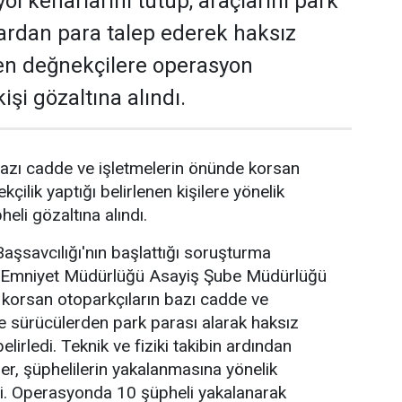
ol kenarlarını tutup, araçlarını park
ardan para talep ederek haksız
en değnekçilere operasyon
işi gözaltına alındı.
azı cadde ve işletmelerin önünde korsan
kçilik yaptığı belirlenen kişilere yönelik
li gözaltına alındı.
şsavcılığı'nın başlattığı soruşturma
Emniyet Müdürlüğü Asayiş Şube Müdürlüğü
e korsan otoparkçıların bazı cadde ve
de sürücülerden park parası alarak haksız
elirledi. Teknik ve fiziki takibin ardından
er, şüphelilerin yakalanmasına yönelik
. Operasyonda 10 şüpheli yakalanarak