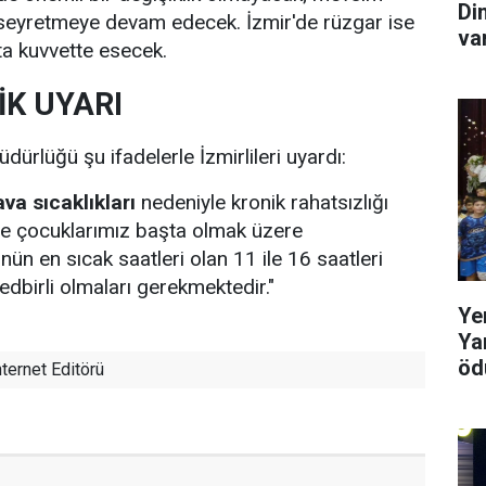
Di
 seyretmeye devam edecek. İzmir'de rüzgar ise
va
ta kuvvette esecek.
İK UYARI
ürlüğü şu ifadelerle İzmirlileri uyardı:
va sıcaklıkları
nedeniyle kronik rahatsızlığı
z ve çocuklarımız başta olmak üzere
ün en sıcak saatleri olan 11 ile 16 saatleri
tedbirli olmaları gerekmektedir."
Ye
Ya
ödü
ternet Editörü