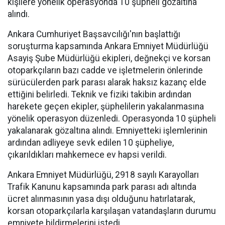
kişilere yönelik operasyonda 10 şüpheli gözaltına
alındı.
Ankara Cumhuriyet Başsavcılığı'nın başlattığı
soruşturma kapsamında Ankara Emniyet Müdürlüğü
Asayiş Şube Müdürlüğü ekipleri, değnekçi ve korsan
otoparkçıların bazı cadde ve işletmelerin önlerinde
sürücülerden park parası alarak haksız kazanç elde
ettiğini belirledi. Teknik ve fiziki takibin ardından
harekete geçen ekipler, şüphelilerin yakalanmasına
yönelik operasyon düzenledi. Operasyonda 10 şüpheli
yakalanarak gözaltına alındı. Emniyetteki işlemlerinin
ardından adliyeye sevk edilen 10 şüpheliye,
çıkarıldıkları mahkemece ev hapsi verildi.
Ankara Emniyet Müdürlüğü, 2918 sayılı Karayolları
Trafik Kanunu kapsamında park parası adı altında
ücret alınmasının yasa dışı olduğunu hatırlatarak,
korsan otoparkçılarla karşılaşan vatandaşların durumu
emniyete bildirmelerini istedi.