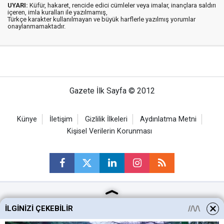
UYARI:
Küfür, hakaret, rencide edici cümleler veya imalar, inançlara saldırı
içeren, imla kuralları ile yazılmamış,
Türkçe karakter kullanılmayan ve büyük harflerle yazılmış yorumlar
onaylanmamaktadır.
Gazete İlk Sayfa © 2012
Künye
İletişim
Gizlilik İlkeleri
Aydınlatma Metni
Kişisel Verilerin Korunması
Ankara Haberleri
İLGINIZI ÇEKEBILIR
Keçiören Haberleri