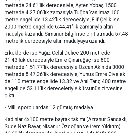
metrede 24.61'lik derecesiyle, Ayten Yobaş 1500
metrede 4:27.06'lık zamanıyla Tuğba Yanılmaz 100
metre engellide 13.42'lik derecesiyle, Elif Çelik ise
2000 metre engellide 6:44.41'lik zamanıyla altın
madalya kazandı. Simanur Bilgili ise cirit atmada 57.48
metrelik derecesiyle altın madalyaya uzandı.
Erkeklerde ise Yağız Celal Delice 200 metrede
21.43'lük derecesiyle Emre Çınarağaç ise 800
metrede 1:51.77'lik derecesiyle Özcan Akın da 3000
metrede 8:47.36'lik derecesiyle, Yunus Emre Civelek
de 110 metre engellide 13.32 ve Anıl Tanç 400 metre
engellide 53.11'lik dereceleriyle kürsünün zirvesine
çıktı.
- Milli sporculardan 12 gümüş madalya
Kadınlar 4x100 metre bayrak takımı (Azranur Sancaklı,
Sude Naz Bayar, Nisanur Özdoğan ve İrem Yıldırım)