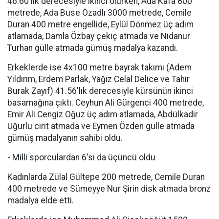
46.60'lık derecesiyle ikinci olurken, Ada Kafa 800
metrede, Ada Buse Özadlı 3000 metrede, Cemile
Duran 400 metre engellide, Eylül Dönmez üç adım
atlamada, Damla Özbay çekiç atmada ve Nidanur
Turhan gülle atmada gümüş madalya kazandı.
Erkeklerde ise 4x100 metre bayrak takımı (Adem
Yıldırım, Erdem Parlak, Yağız Celal Delice ve Tahir
Burak Zayıf) 41.56'lık derecesiyle kürsünün ikinci
basamağına çıktı. Ceyhun Ali Gürgenci 400 metrede,
Emir Ali Cengiz Oğuz üç adım atlamada, Abdülkadir
Uğurlu cirit atmada ve Eymen Özden gülle atmada
gümüş madalyanın sahibi oldu.
- Milli sporculardan 6'sı da üçüncü oldu
Kadınlarda Zülal Gültepe 200 metrede, Cemile Duran
400 metrede ve Sümeyye Nur Şirin disk atmada bronz
madalya elde etti.