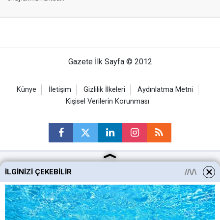
Gazete İlk Sayfa © 2012
Künye
İletişim
Gizlilik İlkeleri
Aydınlatma Metni
Kişisel Verilerin Korunması
İLGINIZI ÇEKEBILIR
Ankara Haberleri
Keçiören Haberleri
Altındağ Haberleri