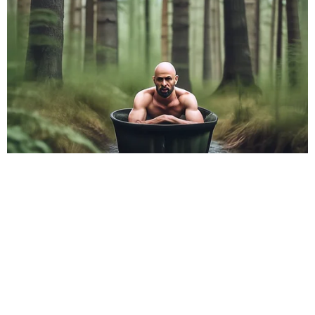
HABERE
YORUM KAT
UYARI:
Küfür, hakaret, rencide edici cümleler veya imalar, inançlara saldırı
içeren, imla kuralları ile yazılmamış,
Türkçe karakter kullanılmayan ve büyük harflerle yazılmış yorumlar
onaylanmamaktadır.