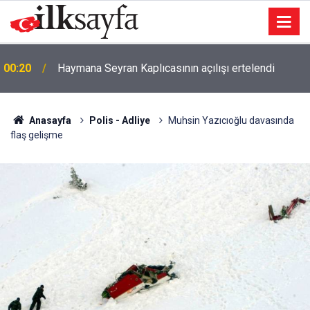
23:03
Şarkıcı Cansever hayatını kaybetti
Anasayfa
Polis - Adliye
Muhsin Yazıcıoğlu davasında
flaş gelişme