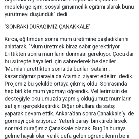
mesleki gelişim, sosyal girişimcilik eğitimi alarak bunu
yürütmeyi düşündük" dedi.
'SONRAKİ DURAĞIMIZ ÇANAKKALE'
Kırca, eğitimden sonra mum üretimine başladıklarını
anlatarak, "Mum üretmek biraz sabır gerektiriyor.
Erittikten sonra mumların donması gerekiyor. Çocuklar
bu süreçte hayalleri için sabrederek beklediler.
'Mumları ürettikten sonra da bunları satalım,
kazandığımız parayla da Ata'mızı ziyaret edelim' dedik.
Projemiz bu şekilde ortaya çıkmış oldu. Sonrasında
hep birlikte mum yapmayı öğrendik. Velilerimizin de
desteğiyle okulumuzda yapmış olduğumuz mumların
satışını gerçekleştirdik. Diğer okullara da satış
yaparak devam ettik. Ankara’dan sonra Çanakkale'yi de
görmeyi çok istiyoruz. Yeterli parayı biriktirebilirsek
sonraki durağımız Çanakkale olacak. Bugün buraya
gelme hayali olan ve ilk defa gelen öğrencilerim beni