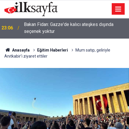
23:04
Düğünde tekmeli yumruklu kavga: 5 yaralı
Anasayfa
Eğitim Haberleri
Mum satıp, geliriyle
Anıtkabir’i ziyaret ettiler