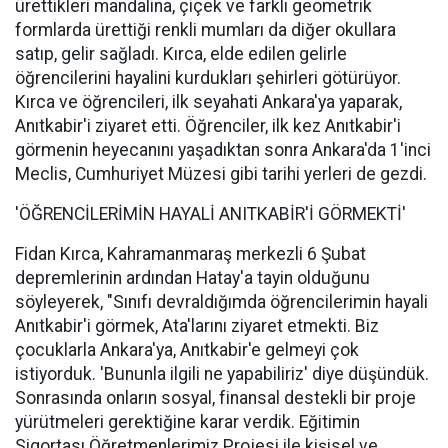
ürettikleri mandalina, çiçek ve farklı geometrik
formlarda ürettiği renkli mumları da diğer okullara
satıp, gelir sağladı. Kırca, elde edilen gelirle
öğrencilerini hayalini kurdukları şehirleri götürüyor.
Kırca ve öğrencileri, ilk seyahati Ankara'ya yaparak,
Anıtkabir'i ziyaret etti. Öğrenciler, ilk kez Anıtkabir'i
görmenin heyecanını yaşadıktan sonra Ankara'da 1'inci
Meclis, Cumhuriyet Müzesi gibi tarihi yerleri de gezdi.
'ÖĞRENCİLERİMİN HAYALİ ANITKABİR'İ GÖRMEKTİ'
Fidan Kırca, Kahramanmaraş merkezli 6 Şubat
depremlerinin ardından Hatay'a tayin olduğunu
söyleyerek, "Sınıfı devraldığımda öğrencilerimin hayali
Anıtkabir'i görmek, Ata'larını ziyaret etmekti. Biz
çocuklarla Ankara'ya, Anıtkabir'e gelmeyi çok
istiyorduk. 'Bununla ilgili ne yapabiliriz' diye düşündük.
Sonrasında onların sosyal, finansal destekli bir proje
yürütmeleri gerektiğine karar verdik. Eğitimin
Sigortası Öğretmenlerimiz Projesi ile kişisel ve