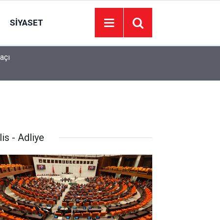
SIYASET
açı
Galatasaray Villarreal maçı CANLI İZLE! Galatasa
20:30
kanalda, nereden izlenir?
is - Adliye