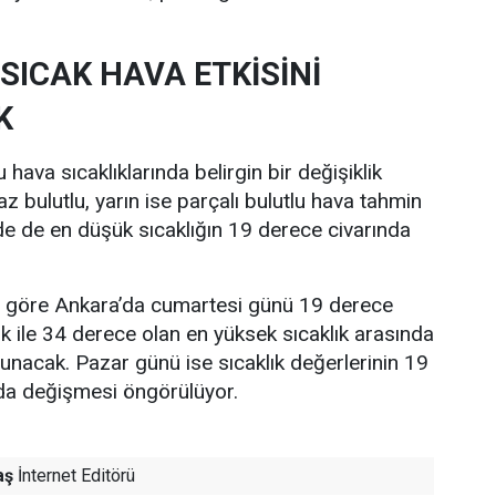
SICAK HAVA ETKİSİNİ
K
hava sıcaklıklarında belirgin bir değişiklik
z bulutlu, yarın ise parçalı bulutlu hava tahmin
nde de en düşük sıcaklığın 19 derece civarında
re göre Ankara’da cumartesi günü 19 derece
ık ile 34 derece olan en yüksek sıcaklık arasında
lunacak. Pazar günü ise sıcaklık değerlerinin 19
nda değişmesi öngörülüyor.
aş
İnternet Editörü