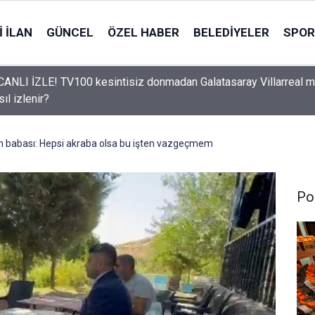
 İLAN
GÜNCEL
ÖZEL HABER
BELEDIYELER
SPOR
ANLI İZLE! TV100 kesintisiz donmadan Galatasaray Villarreal m
sıl izlenir?
ın babası: Hepsi akraba olsa bu işten vazgeçmem
Pol