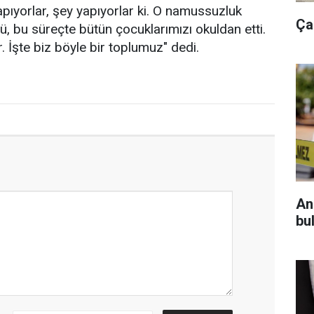
apıyorlar, şey yapıyorlar ki. O namussuzluk
Ça
ü, bu süreçte bütün çocuklarımızı okuldan etti.
. İşte biz böyle bir toplumuz" dedi.
An
bul