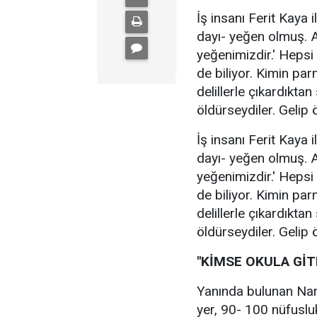
İş insanı Ferit Kaya
dayı- yeğen olmuş. 
yeğenimizdir.' Heps
de biliyor. Kimin pa
delillerle çıkardıktan
öldürseydiler. Gelip
İş insanı Ferit Kaya
dayı- yeğen olmuş. 
yeğenimizdir.' Heps
de biliyor. Kimin pa
delillerle çıkardıktan
öldürseydiler. Gelip
"KİMSE OKULA Gİ
Yanında bulunan Nari
yer, 90- 100 nüfuslu