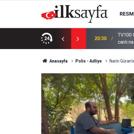
RESMI
TV100 C
slıyüce Kırıkkale’de defnedildi
24
20:30
canlı na
Anasayfa
Polis - Adliye
Narin Güran'