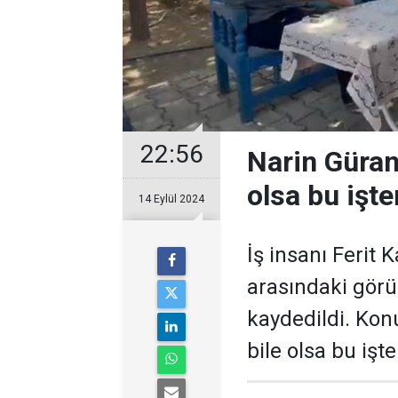
22:56
Narin Güran
olsa bu iş
14 Eylül 2024
İş insanı Ferit 
arasındaki görü
kaydedildi. Ko
bile olsa bu iş