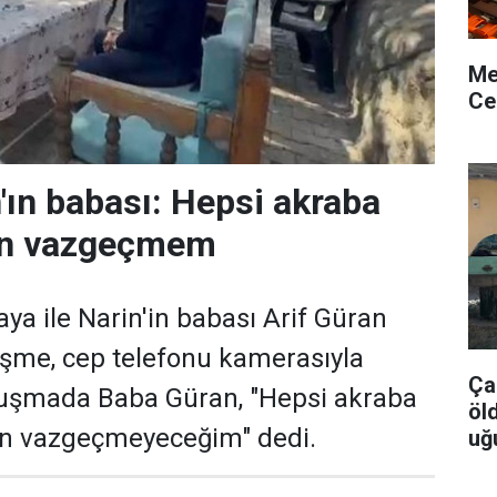
Me
Ce
'ın babası: Hepsi akraba
ten vazgeçmem
Kaya ile Narin'in babası Arif Güran
şme, cep telefonu kamerasıyla
Ça
nuşmada Baba Güran, "Hepsi akraba
öl
ten vazgeçmeyeceğim" dedi.
uğ