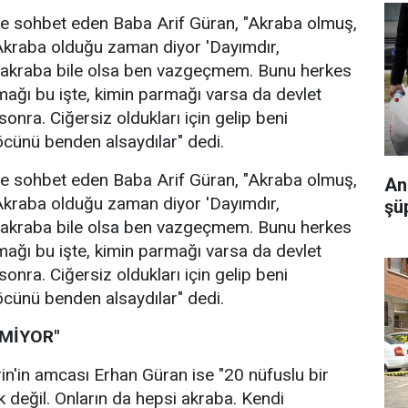
 ile sohbet eden Baba Arif Güran, "Akraba olmuş,
Akraba olduğu zaman diyor 'Dayımdır,
i akraba bile olsa ben vazgeçmem. Bunu herkes
rmağı bu işte, kimin parmağı varsa da devlet
 sonra. Ciğersiz oldukları için gelip beni
 öcünü benden alsaydılar" dedi.
 ile sohbet eden Baba Arif Güran, "Akraba olmuş,
An
Akraba olduğu zaman diyor 'Dayımdır,
şü
i akraba bile olsa ben vazgeçmem. Bunu herkes
rmağı bu işte, kimin parmağı varsa da devlet
 sonra. Ciğersiz oldukları için gelip beni
 öcünü benden alsaydılar" dedi.
TMİYOR"
n'in amcası Erhan Güran ise "20 nüfuslu bir
k değil. Onların da hepsi akraba. Kendi