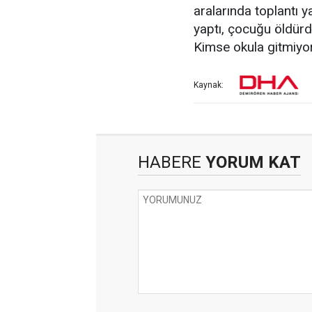
aralarında toplantı y
yaptı, çocuğu öldürd
Kimse okula gitmiyor
Kaynak:
HABERE
YORUM KAT