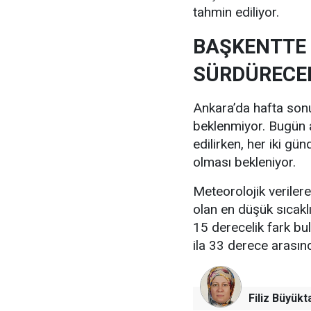
tahmin ediliyor.
BAŞKENTTE 
SÜRDÜRECE
Ankara’da hafta sonu 
beklenmiyor. Bugün a
edilirken, her iki gü
olması bekleniyor.
Meteorolojik verile
olan en düşük sıcakl
15 derecelik fark bu
ila 33 derece arası
Filiz Büyükt