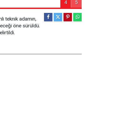
4
5
mli teknik adamın,
leceği öne sürüldü.
irtildi.