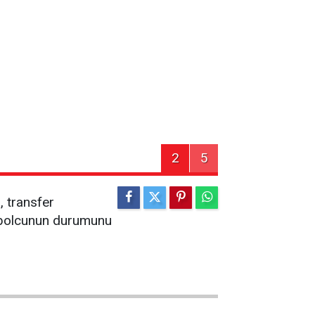
2
5
, transfer
futbolcunun durumunu