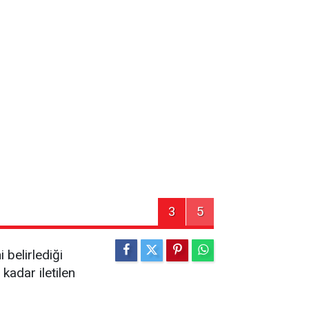
3
5
 belirlediği
 kadar iletilen