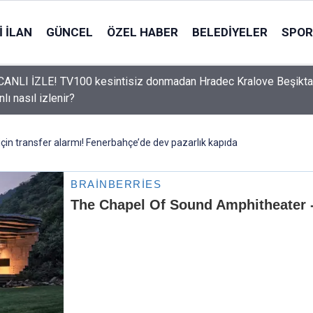
 İLAN
GÜNCEL
ÖZEL HABER
BELEDIYELER
SPOR
ANLI İZLE! TV100 kesintisiz donmadan Hradec Kralove Beşikt
lı nasıl izlenir?
çin transfer alarmı! Fenerbahçe’de dev pazarlık kapıda