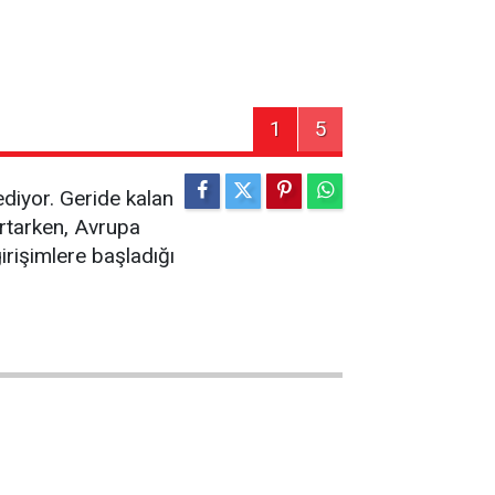
1
5
diyor. Geride kalan
artarken, Avrupa
irişimlere başladığı