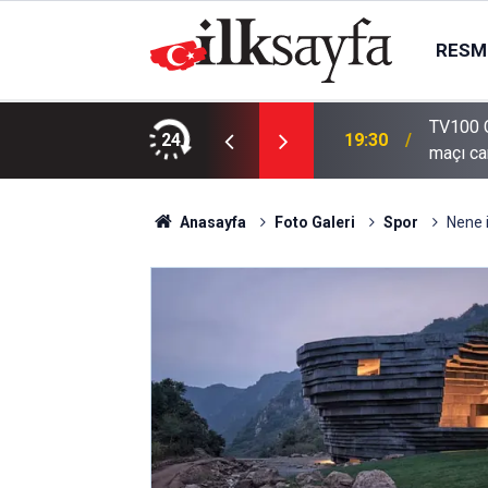
RESMI
TV100 C
 yaralandı
24
19:30
maçı can
Anasayfa
Foto Galeri
Spor
Nene i