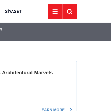
SIYASET
aş
Hradec Kralove Beşiktaş maçı CANLI İZLE! Hra
19:30
hangi kanalda, nereden izlenir?