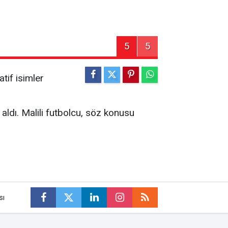
5
5
tif isimler
dı. Malili futbolcu, söz konusu
sı