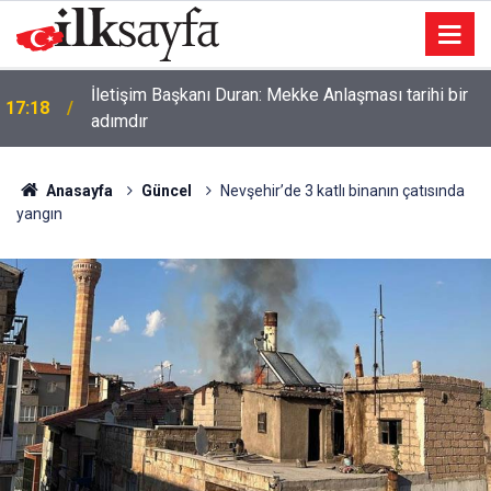
Bakan Kurum: Bu işler ahbap çavuş ilişkisiyle
17:17
yürümez
Anasayfa
Güncel
Nevşehir’de 3 katlı binanın çatısında
yangın