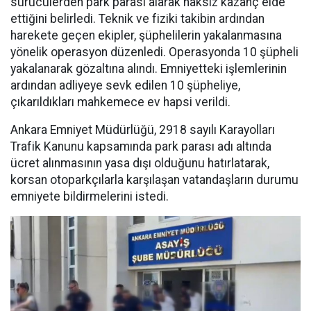
sürücülerden park parası alarak haksız kazanç elde
ettiğini belirledi. Teknik ve fiziki takibin ardından
harekete geçen ekipler, şüphelilerin yakalanmasına
yönelik operasyon düzenledi. Operasyonda 10 şüpheli
yakalanarak gözaltına alındı. Emniyetteki işlemlerinin
ardından adliyeye sevk edilen 10 şüpheliye,
çıkarıldıkları mahkemece ev hapsi verildi.
Ankara Emniyet Müdürlüğü, 2918 sayılı Karayolları
Trafik Kanunu kapsamında park parası adı altında
ücret alınmasının yasa dışı olduğunu hatırlatarak,
korsan otoparkçılarla karşılaşan vatandaşların durumu
emniyete bildirmelerini istedi.