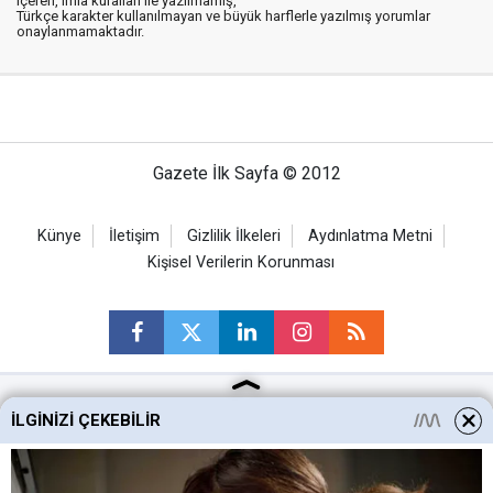
içeren, imla kuralları ile yazılmamış,
Türkçe karakter kullanılmayan ve büyük harflerle yazılmış yorumlar
onaylanmamaktadır.
Gazete İlk Sayfa © 2012
Künye
İletişim
Gizlilik İlkeleri
Aydınlatma Metni
Kişisel Verilerin Korunması
İLGINIZI ÇEKEBILIR
Ankara Haberleri
Keçiören Haberleri