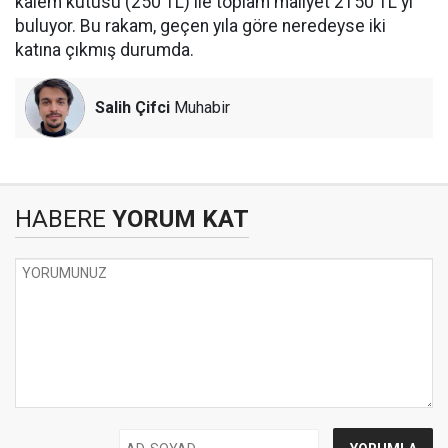
kalem kutusu (250 TL) ile toplam maliyet 2150 TL'yi
buluyor. Bu rakam, geçen yıla göre neredeyse iki
katına çıkmış durumda.
Salih Çifci
Muhabir
HABERE
YORUM KAT