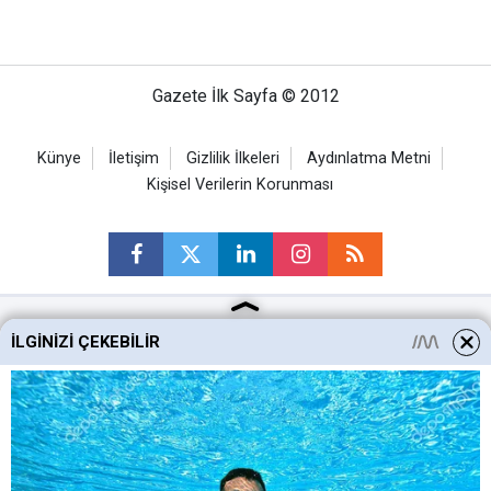
Gazete İlk Sayfa © 2012
Künye
İletişim
Gizlilik İlkeleri
Aydınlatma Metni
Kişisel Verilerin Korunması
İLGINIZI ÇEKEBILIR
Ankara Haberleri
Keçiören Haberleri
Altındağ Haberleri
Sincan Haberleri