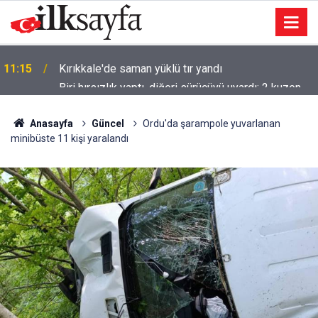
Biri hırsızlık yaptı, diğeri sürücüyü uyardı; 2 kuzen
11:09
tutuklandı
Anasayfa
Güncel
Ordu'da şarampole yuvarlanan
minibüste 11 kişi yaralandı