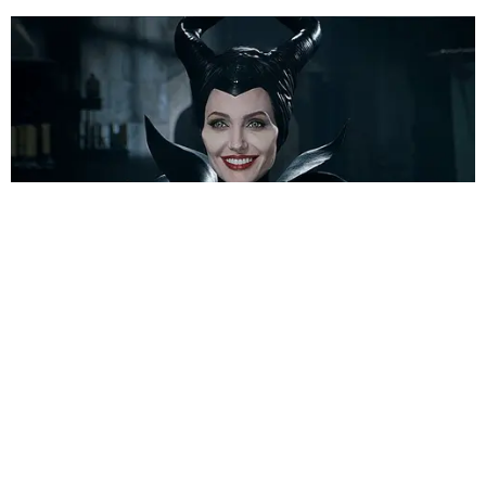
HABERE
YORUM KAT
UYARI:
Küfür, hakaret, rencide edici cümleler veya imalar, inançlara saldırı
içeren, imla kuralları ile yazılmamış,
Türkçe karakter kullanılmayan ve büyük harflerle yazılmış yorumlar
onaylanmamaktadır.