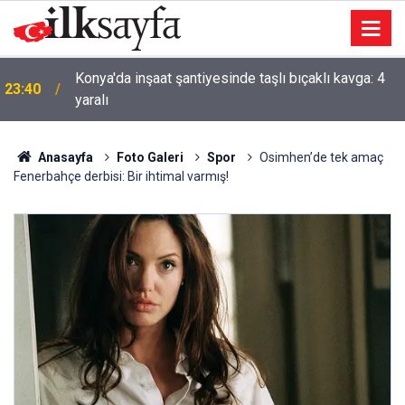
Konya'da inşaat şantiyesinde taşlı bıçaklı kavga: 4
23:40
yaralı
Anasayfa
Foto Galeri
Spor
Osimhen’de tek amaç
Fenerbahçe derbisi: Bir ihtimal varmış!