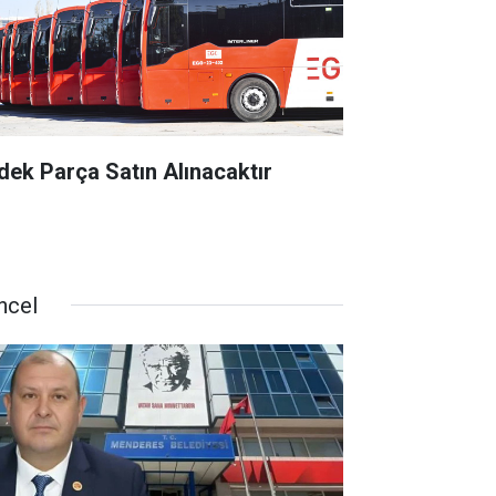
dek Parça Satın Alınacaktır
ncel