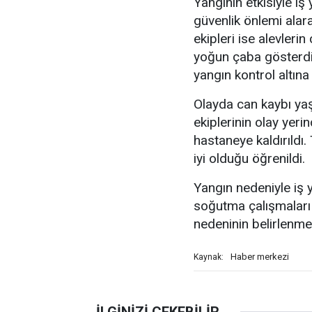
Yangının etkisiyle iş
güvenlik önlemi alara
ekipleri ise alevleri
yoğun çaba gösterdi
yangın kontrol altına
Olayda can kaybı ya
ekiplerinin olay yer
hastaneye kaldırıldı. 
iyi olduğu öğrenildi.
Yangın nedeniyle iş 
soğutma çalışmaları 
nedeninin belirlenme
Haber merkezi
Kaynak: