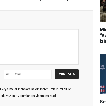
Mi
“K
iz
veya imalar, inançlara saldırı içeren, imla kuralları ile
flerle yazılmış yorumlar onaylanmamaktadır.
Se