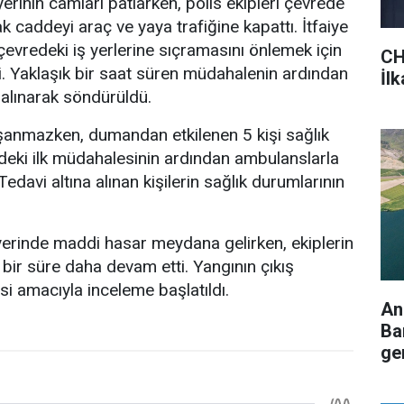
 yerinin camları patlarken, polis ekipleri çevrede
k caddeyi araç ve yaya trafiğine kapattı. İtfaiye
n çevredeki iş yerlerine sıçramasını önlemek için
CH
. Yaklaşık bir saat süren müdahalenin ardından
İl
 alınarak söndürüldü.
şanmazken, dumandan etkilenen 5 kişi sağlık
indeki ilk müdahalesinin ardından ambulanslarla
Tedavi altına alınan kişilerin sağlık durumlarının
yerinde maddi hasar meydana gelirken, ekiplerin
bir süre daha devam etti. Yangının çıkış
si amacıyla inceleme başlatıldı.
An
Ba
ger