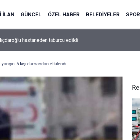
 İLAN
GÜNCEL
ÖZEL HABER
BELEDIYELER
SPOR
ılıçdaroğlu hastaneden taburcu edildi
yangın: 5 kişi dumandan etkilendi
Re