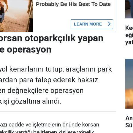
Ke
eğ
orsan otoparkçılık yapan
yat
re operasyon
ol kenarlarını tutup, araçlarını park
ardan para talep ederek haksız
en değnekçilere operasyon
işi gözaltına alındı.
An
azı cadde ve işletmelerin önünde korsan
Sü
kçilik yaptığı belirlenen kişilere yönelik