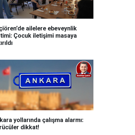
çiören’de ailelere ebeveynlik
itimi: Çocuk iletişimi masaya
ırıldı
kara yollarında çalışma alarmı:
rücüler dikkat!