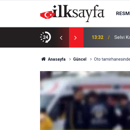
RESMI
liğimizi zedeleyen fitneye izin vermeyelim”
24
13:32
Selvi K
Anasayfa
Güncel
Oto tamirhanesinde 