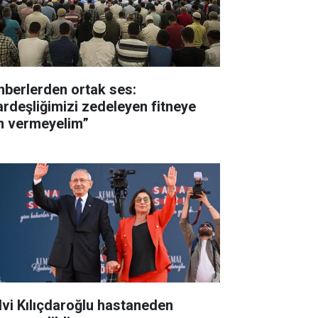
nberlerden ortak ses:
ardeşliğimizi zedeleyen fitneye
in vermeyelim”
lvi Kılıçdaroğlu hastaneden