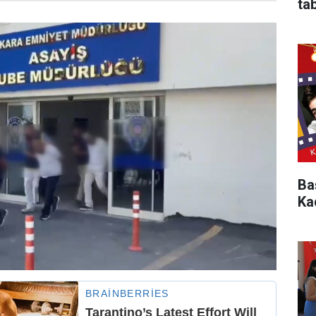
ta
Ba
Kad