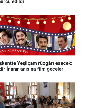
burcu edildi
şkentte Yeşilçam rüzgârı esecek:
ir İnanır anısına film geceleri