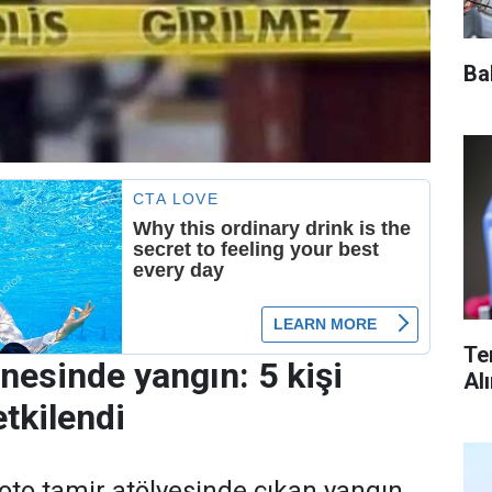
Ba
Te
nesinde yangın: 5 kişi
Al
tkilendi
 oto tamir atölyesinde çıkan yangın