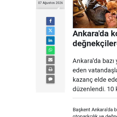
07 Ağustos 2026
Ankara'da k
değnekçile
Ankara'da bazı y
eden vatandaşl
kazanç elde ed
düzenlendi. 10 k
Başkent Ankara'da b
otoparkçılık ve değne