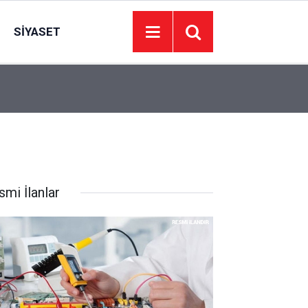
SIYASET
13:00
Başkentte Yeşilçam rüzgârı esecek: Kadir İnanır 
smi İlanlar