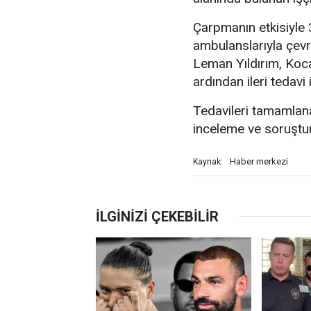
Çarpmanın etkisiyle 3
ambulanslarıyla çevr
Leman Yıldırım, Koca
ardından ileri tedavi 
Tedavileri tamamlanan 
inceleme ve soruştur
Haber merkezi
Kaynak: