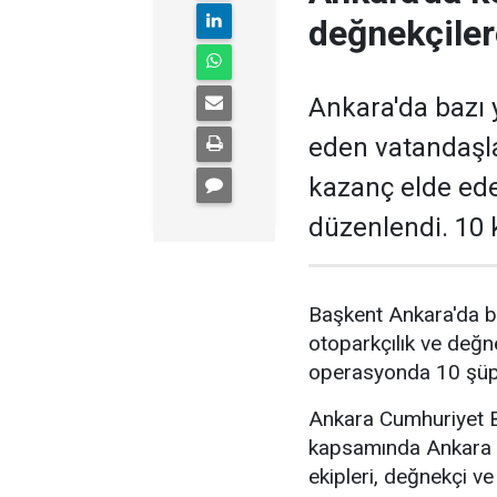
değnekçile
Ankara'da bazı y
eden vatandaşl
kazanç elde ed
düzenlendi. 10 k
Başkent Ankara'da b
otoparkçılık ve değne
operasyonda 10 şüphe
Ankara Cumhuriyet Ba
kapsamında Ankara 
ekipleri, değnekçi v