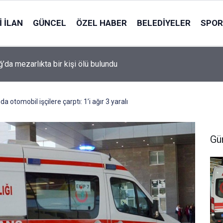
 İLAN
GÜNCEL
ÖZEL HABER
BELEDIYELER
SPOR
ğ’da mezarlıkta bir kişi ölü bulundu
 otomobil işçilere çarptı: 1’i ağır 3 yaralı
Gü