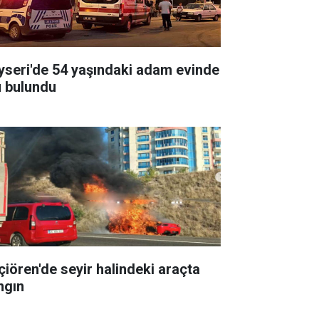
yseri'de 54 yaşındaki adam evinde
ü bulundu
çiören'de seyir halindeki araçta
ngın