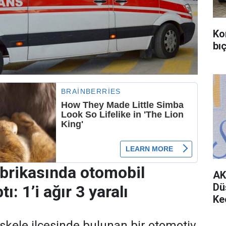
Ko
bıç
brikasında otomobil
AK
Dü
tı: 1’i ağır 3 yaralı
Ke
iskele ilçesinde bulunan bir otomotiv