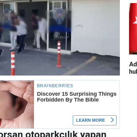
Ad
hu
orsan otoparkçılık yapan