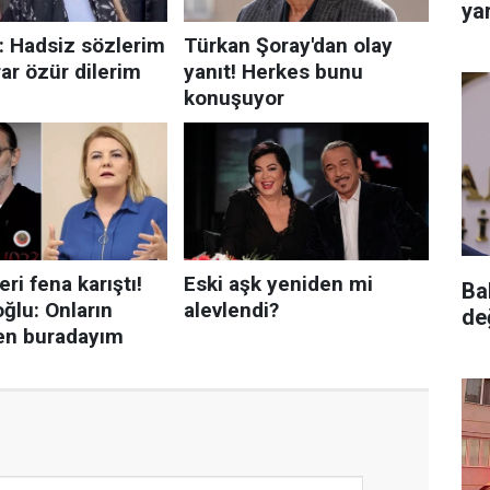
yar
Ba
de