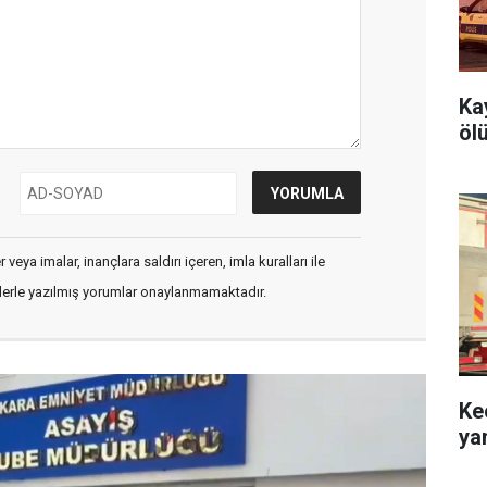
Ka
öl
veya imalar, inançlara saldırı içeren, imla kuralları ile
flerle yazılmış yorumlar onaylanmamaktadır.
Ke
ya