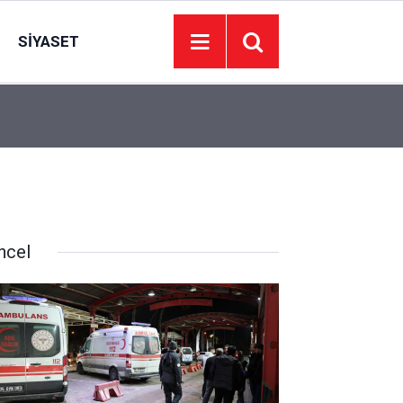
SIYASET
22:09
İzmir’de 44 kişi hayatını kaybetti… 7 Ağustos 20
ncel