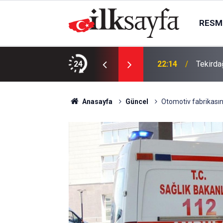
RESMI
da, Juventus Inter ne zaman, saat kaçta
24
22:14
Tekirda
Anasayfa
Güncel
Otomotiv fabrikasında