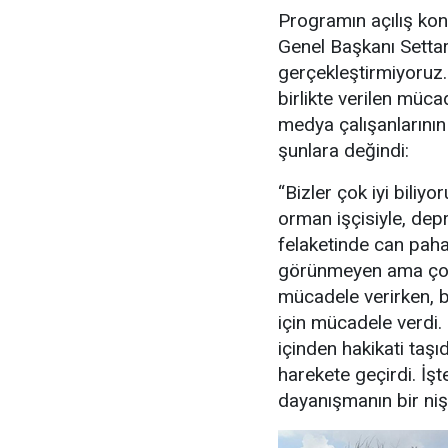
Programın açılış ko
Genel Başkanı Settar
gerçekleştirmiyoruz
birlikte verilen müc
medya çalışanlarının
şunlara değindi:
“Bizler çok iyi biliyo
orman işçisiyle, de
felaketinde can pah
görünmeyen ama çok g
mücadele verirken, b
için mücadele verdi.
içinden hakikati taşıd
harekete geçirdi. İş
dayanışmanın bir niş