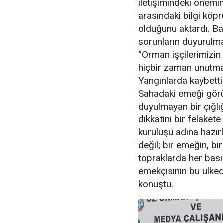
iletişimindeki önemi
arasındaki bilgi köp
olduğunu aktardı. Ba
sorunların duyurulma
“Orman işçilerimizin 
hiçbir zaman unutma
Yangınlarda kaybettiğ
Sahadaki emeği görünü
duyulmayan bir çığlığ
dikkatini bir felake
kuruluşu adına hazırl
değil; bir emeğin, b
topraklarda her bas
emekçisinin bu ülked
konuştu.