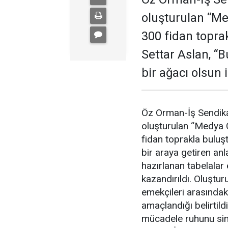
oluşturulan “Me
300 fidan topra
Settar Aslan, “
bir ağacı olsun 
Öz Orman-İş Sendika
oluşturulan “Medya 
fidan toprakla buluş
bir araya getiren anl
hazırlanan tabelalar 
kazandırıldı. Oluştur
emekçileri arasındak
amaçlandığı belirtild
mücadele ruhunu sim