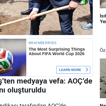
Is
Yen
Öz
ş’ten medyaya vefa: AOÇ’de
nı oluşturuldu
ndikası tarafından AOÇ’de
Ne 