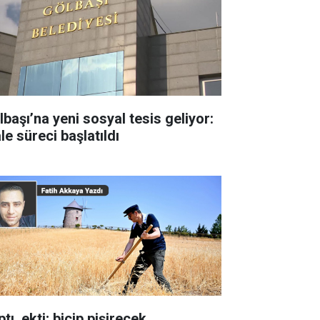
lbaşı’na yeni sosyal tesis geliyor:
le süreci başlatıldı
tı, ekti; biçip pişirecek