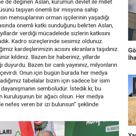
ne de değinen Aslan, kurumun devlet ile millet
rüsünü taşıyan önemli bir misyona sahip
sın mensuplarının orman işçilerinin yaşadığı
sında önemli katkı sunduğunu belirten Aslan,
yıllardır verdiği mücadelede sizlerin katkısını
dık. Kadro süreçlerinde sesimiz oldunuz.
imiz kardeşlerimizin acısını ekranlara taşıdınız.
Gö
r kıldınız. Bazen bir haberiniz, yıllardır
İha
ı duyurdu. Bazen bir canlı yayınınız, milyonların
te çevirdi. Onun için bugün burada her medya
adığımız tabelalar bizim için sadece bir isim
ir dayanışmanın sembolüdür. İstedik ki; bu
ın kuruluşunun bir ağacı olsun. Her medya
e nefes veren bir izi bulunsun” şeklinde
Yap