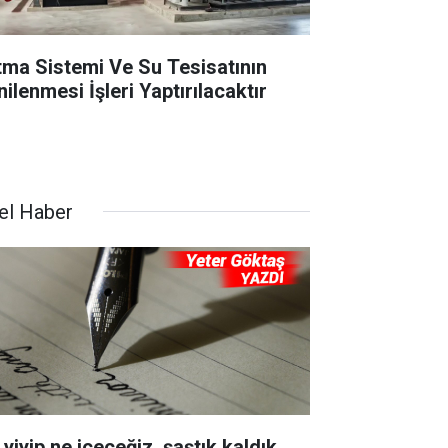
ıtma Sistemi Ve Su Tesisatının
ilenmesi İşleri Yaptırılacaktır
el Haber
yiyip ne içeceğiz, şaştık kaldık