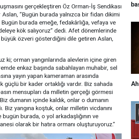
ba
nuşmasını gerçekleştiren Öz Orman-İş Sendikası
 Aslan, “Bugün burada yalnızca bir fidan dikimi
. Bugün burada emeğe, fedakârlığa, vefaya ve
adeleye kök salıyoruz” dedi. Afet dönemlerinde
 büyük özveri gösterdiğini dile getiren Aslan,
ruz ki; orman yangınlarında alevlerin içine giren
premde enkaz başında sabahlayan muhabir, sel
asına yayın yapan kameraman arasında
Ah
üçlü bir kader ortaklığı vardır. Biz sahada
asın mensupları da milletin gerçeği görmesi
 Biz dumanın içinde kaldık, onlar o dumanın
ı. Biz yangına koştuk, onlar milletin vicdanını
te bugün burada, o yol arkadaşlığının ve
anesi olarak bir hatıra ormanı oluşturuyoruz.”