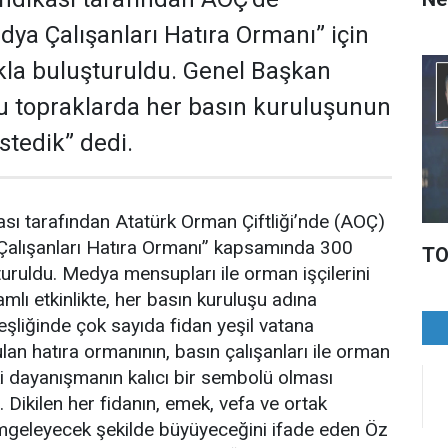
dya Çalışanları Hatıra Ormanı” için
kla buluşturuldu. Genel Başkan
Bu topraklarda her basın kuruluşunun
istedik” dedi.
sı tarafından Atatürk Orman Çiftliği’nde (AOÇ)
Çalışanları Hatıra Ormanı” kapsamında 300
TO
turuldu. Medya mensupları ile orman işçilerini
amlı etkinlikte, her basın kuruluşu adına
eşliğinde çok sayıda fidan yeşil vatana
ulan hatıra ormanının, basın çalışanları ile orman
i dayanışmanın kalıcı bir sembolü olması
i. Dikilen her fidanın, emek, vefa ve ortak
geleyecek şekilde büyüyeceğini ifade eden Öz