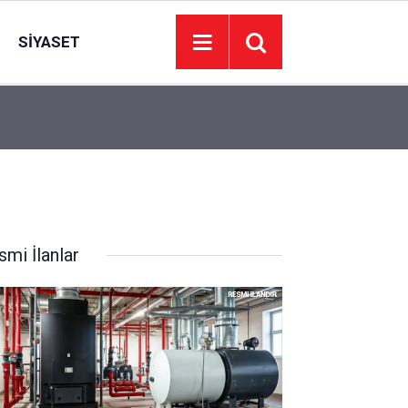
SIYASET
06:06
AK Partili Aysel Akgül, şalvar giyip bostan çapal
smi İlanlar