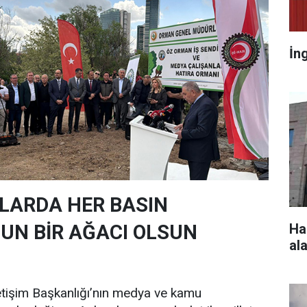
İn
LARDA HER BASIN
N BİR AĞACI OLSUN
Ha
ala
etişim Başkanlığı’nın medya ve kamu