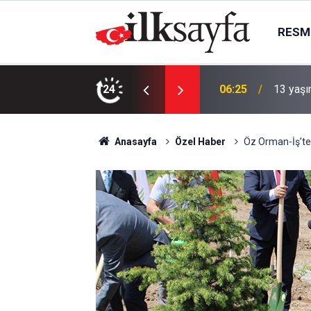
RESMI
ber: Cansız bedeni bulundu
24
06:16
Bala as
Anasayfa
Özel Haber
Öz Orman-İş’te