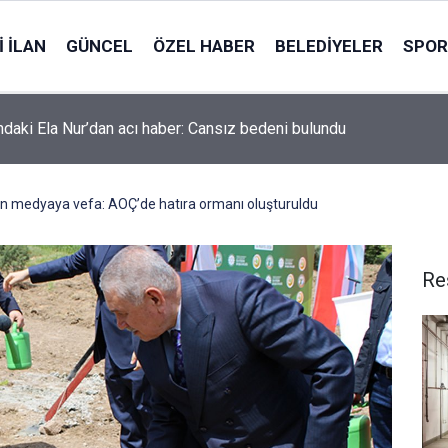
 İLAN
GÜNCEL
ÖZEL HABER
BELEDIYELER
SPOR
faltını kendi üretecek: Tesis çalışmaya başladı
n medyaya vefa: AOÇ’de hatıra ormanı oluşturuldu
Re