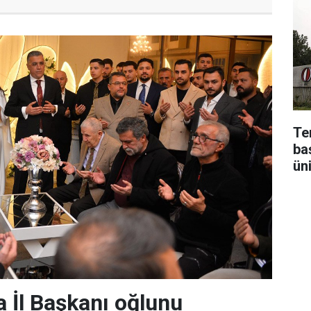
Te
baş
ün
 İl Başkanı oğlunu