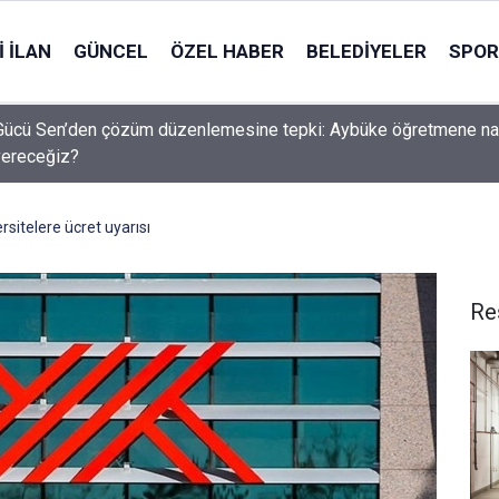
 İLAN
GÜNCEL
ÖZEL HABER
BELEDIYELER
SPOR
Gücü Sen’den çözüm düzenlemesine tepki: Aybüke öğretmene na
vereceğiz?
rsitelere ücret uyarısı
Re