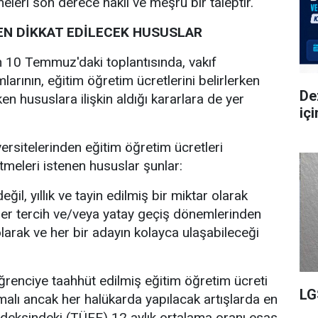
leri son derece haklı ve meşru bir taleptir."
EN DİKKAT EDİLECEK HUSUSLAR
 10 Temmuz'daki toplantısında, vakıf
arının, eğitim öğretim ücretlerini belirlerken
De
en hususlara ilişkin aldığı kararlara de yer
iç
ersitelerinden eğitim öğretim ücretleri
etmeleri istenen hususlar şunlar:
ğil, yıllık ve tayin edilmiş bir miktar olarak
etler tercih ve/veya yatay geçiş dönemlerinden
olarak ve her bir adayın kolayca ulaşabileceği
öğrenciye taahhüt edilmiş eğitim öğretim ücreti
LG
amalı ancak her halükarda yapılacak artışlarda en
ndeksindeki (TÜFE) 12 aylık ortalama oranı esas