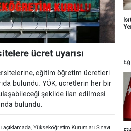
Is
Yen
itelere ücret uyarısı
Eğ
rsitelerine, eğitim öğretim ücretleri
da bulundu. YÖK, ücretlerin her bir
laşabileceği şekilde ilan edilmesi
sında bulundu.
lı açıklamada, Yükseköğretim Kurumları Sınavı
Eğ