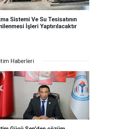
ıtma Sistemi Ve Su Tesisatının
ilenmesi İşleri Yaptırılacaktır
itim Haberleri
itim Gücü Sen’den çözüm