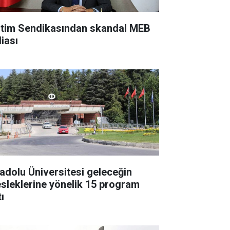
itim Sendikasından skandal MEB
diası
adolu Üniversitesi geleceğin
sleklerine yönelik 15 program
ı