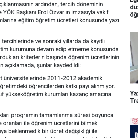
çıklanmasının ardından, tercih döneminin
dü
 YÖK Başkanı Erol Özvar'ın imzasıyla vakıf
öğ
larına eğitim öğretim ücretleri konusunda yazı
.
 tercihlerinde ve sonraki yıllarda da kayıtlı
retim kurumuna devam edip etmeme konusunda
ukları kriterlerin başında öğrenim ücretlerinin
en açıklamada, şunlar kaydedildi:
let üniversitelerinde 2011-2012 akademik
 öğretimdeki öğrencilerden katkı payı alınmıyor.
Ya
vakıf yükseköğretim kurumları kazanç amacına
Tra
akları programın tamamlanma süresi boyunca
 oranları ile öğrenim ücretlerini bilmek
eya beklenmedik bir ücret değişikliği ile