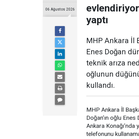
evlendiriyo
06 Ağustos 2026
yaptı
MHP Ankara İl B
Enes Doğan düny
teknik arıza ne
oğlunun düğünü
kullandı.
MHP Ankara İl Başka
Doğan’ın oğlu Enes
Ankara Konağı’nda ya
telefonunu kullanam