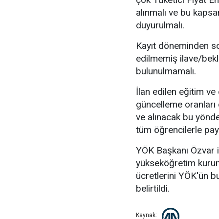
alınmalı ve bu kapsa
duyurulmalı.
Kayıt döneminden son
edilmemiş ilave/bekl
bulunulmamalı.
İlan edilen eğitim v
güncelleme oranları d
ve alınacak bu yönde
tüm öğrencilerle payl
YÖK Başkanı Özvar i
yükseköğretim kuruml
ücretlerini YÖK'ün bu
belirtildi.
Kaynak: