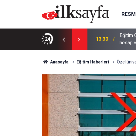
RESMI
Eğitim 
iye hakkını verin
24
13:30
hesap 
Anasayfa
Eğitim Haberleri
Özel ünive