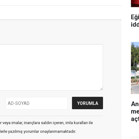
Eğ
id
An
me
açt
veya imalar, inançlara saldırı içeren, imla kuralları ile
flerle yazılmış yorumlar onaylanmamaktadır.