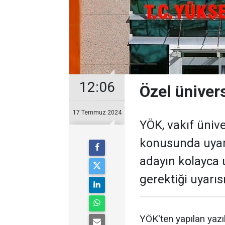
12:06
Özel ünivers
17 Temmuz 2024
YÖK, vakıf ünive
konusunda uyarı
adayın kolayca u
gerektiği uyarı
YÖK'ten yapılan yazı