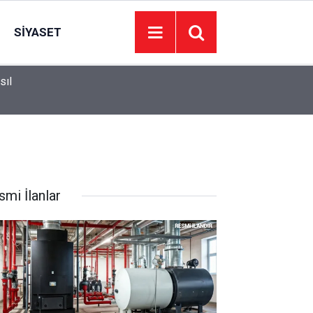
SIYASET
sıl
13:26
Adalet Bakanı Gürlek, Uğur Mumcu'nun Ailesiyle
smi İlanlar