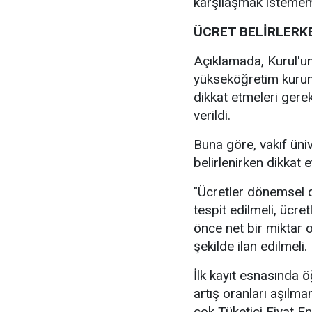
karşılaşmak istememe
ÜCRET BELİRLERK
Açıklamada, Kurul'un
yükseköğretim kuruml
dikkat etmeleri gerek
verildi.
Buna göre, vakıf üniv
belirlenirken dikkat 
"Ücretler dönemsel de
tespit edilmeli, ücr
önce net bir miktar 
şekilde ilan edilmeli.
İlk kayıt esnasında 
artış oranları aşılm
çok Tüketici Fiyat E