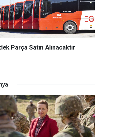
dek Parça Satın Alınacaktır
nya