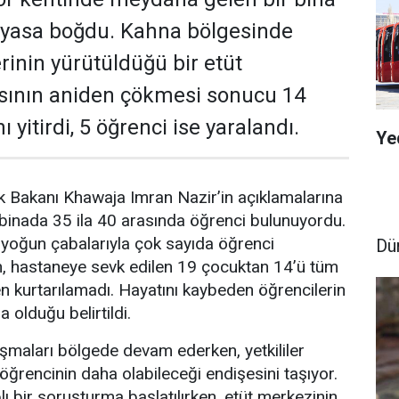
i yasa boğdu. Kahna bölgesinde
erinin yürütüldüğü bir etüt
ısının aniden çökmesi sonucu 14
 yitirdi, 5 öğrenci ise yaralandı.
Ye
k Bakanı Khawaja Imran Nazir’in açıklamalarına
 binada 35 ila 40 arasında öğrenci bulunuyordu.
 yoğun çabalarıyla çok sayıda öğrenci
Dü
n, hastaneye sevk edilen 19 çocuktan 14’ü tüm
 kurtarılamadı. Hayatını kaybeden öğrencilerin
a olduğu belirtildi.
şmaları bölgede devam ederken, yetkililer
öğrencinin daha olabileceği endişesini taşıyor.
aplı bir soruşturma başlatılırken, etüt merkezinin