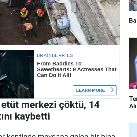
Ba
Te
 etüt merkezi çöktü, 14
Al
ını kaybetti
or kentinde meydana gelen bir bina