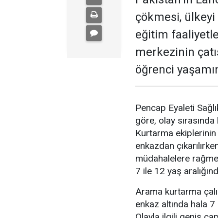
çökmesi, ülkey
eğitim faaliyetl
merkezinin çat
öğrenci yaşamını
Pencap Eyaleti Sağlı
göre, olay sırasında
Kurtarma ekiplerinin
enkazdan çıkarılırke
müdahalelere rağmen
7 ile 12 yaş aralığınd
Arama kurtarma çalı
enkaz altında hala 7 
Olayla ilgili geniş ç