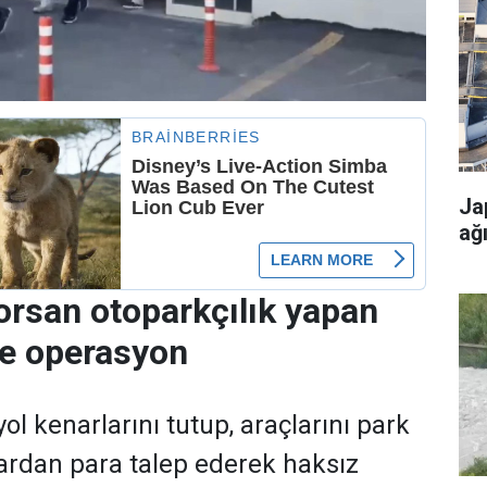
Ja
ağ
orsan otoparkçılık yapan
re operasyon
ol kenarlarını tutup, araçlarını park
ardan para talep ederek haksız