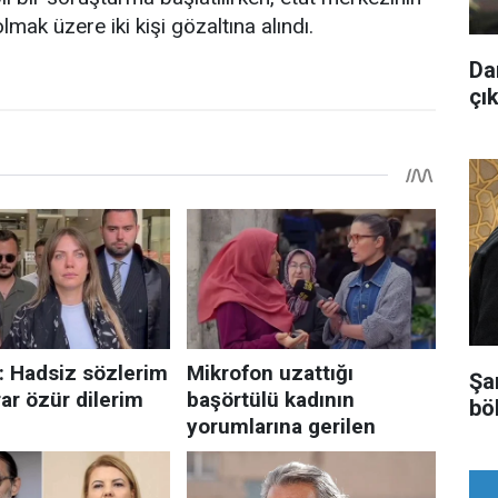
lmak üzere iki kişi gözaltına alındı.
Da
çık
Şa
bö