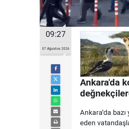
09:27
07 Ağustos 2026
Ankara'da k
değnekçile
Ankara'da bazı y
eden vatandaşl