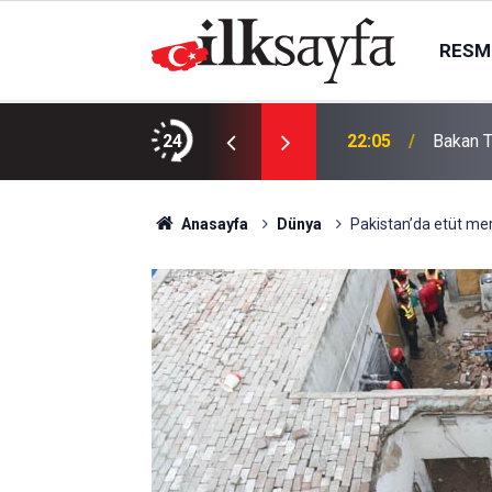
RESMI
a bir otomobille çapıştı: 1 ölü, 2 ağır yaralı
24
22:05
Bakan T
Anasayfa
Dünya
Pakistan’da etüt mer