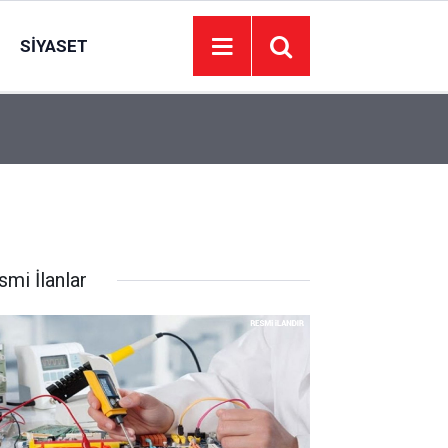
SIYASET
21:27
Kayseri'de 54 yaşındaki adam evinde ölü bulun
smi İlanlar