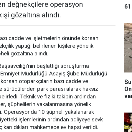
en değnekçilere operasyon
61 
işi gözaltına alındı.
azı cadde ve işletmelerin önünde korsan
kçilik yaptığı belirlenen kişilere yönelik
li gözaltına alındı.
şsavcılığı'nın başlattığı soruşturma
Emniyet Müdürlüğü Asayiş Şube Müdürlüğü
e korsan otoparkçıların bazı cadde ve
Su
On
de sürücülerden park parası alarak haksız
va
elirledi. Teknik ve fiziki takibin ardından
er, şüphelilerin yakalanmasına yönelik
. Operasyonda 10 şüpheli yakalanarak
iyetteki işlemlerinin ardından adliyeye sevk
çıkarıldıkları mahkemece ev hapsi verildi.