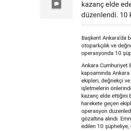
kazanç elde ed
düzenlendi. 10 k
Başkent Ankara'da b
otoparkçılık ve değne
operasyonda 10 şüphe
Ankara Cumhuriyet Ba
kapsamında Ankara 
ekipleri, değnekçi v
işletmelerin önlerin
kazanç elde ettiğini b
harekete geçen ekipl
operasyon düzenledi
gözaltına alındı. Emn
edilen 10 şüpheliye, 