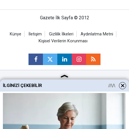
Gazete İlk Sayfa © 2012
Künye
İletişim
Gizlilik İlkeleri
Aydınlatma Metni
Kişisel Verilerin Korunması
Ankara Haberleri
İLGINIZI ÇEKEBILIR
Keçiören Haberleri
Altındağ Haberleri
Sincan Haberleri
Mamak Haberleri