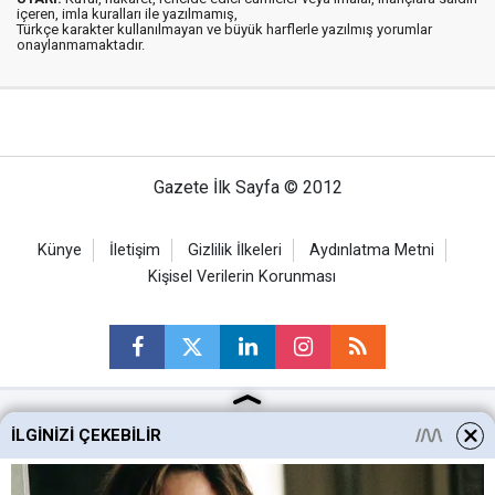
içeren, imla kuralları ile yazılmamış,
Türkçe karakter kullanılmayan ve büyük harflerle yazılmış yorumlar
onaylanmamaktadır.
Gazete İlk Sayfa © 2012
Künye
İletişim
Gizlilik İlkeleri
Aydınlatma Metni
Kişisel Verilerin Korunması
İLGINIZI ÇEKEBILIR
Ankara Haberleri
Keçiören Haberleri