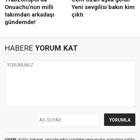
HABERE
YORUM KAT
UYARI:
Küfür, hakaret, rencide edici cümleler veya imalar, inançlara saldırı