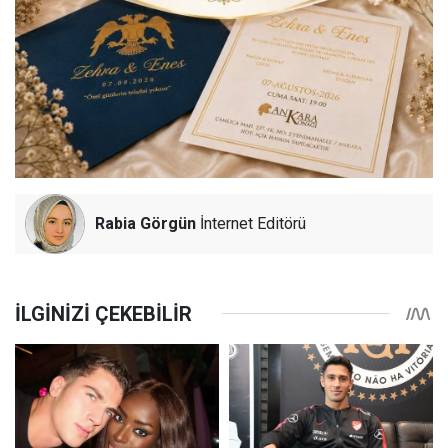
Rabia Görgün
İnternet Editörü