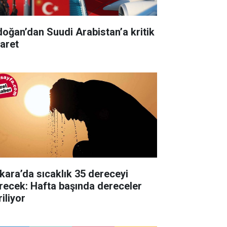
doğan’dan Suudi Arabistan’a kritik
yaret
kara’da sıcaklık 35 dereceyi
recek: Hafta başında dereceler
iliyor