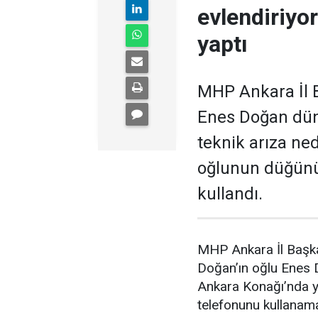
evlendiriyo
yaptı
MHP Ankara İl B
Enes Doğan düny
teknik arıza ne
oğlunun düğünü
kullandı.
MHP Ankara İl Başka
Doğan’ın oğlu Enes
Ankara Konağı’nda ya
telefonunu kullanam