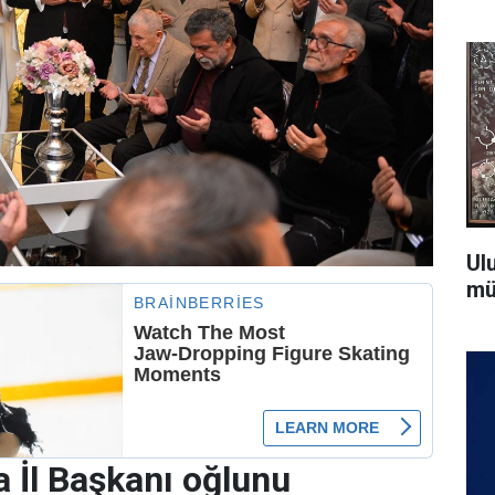
Ul
mü
 İl Başkanı oğlunu