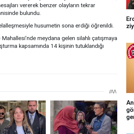
mesajları vererek benzer olayların tekrar
isinde bulundu.
Er
 helalleşmesiyle husumetin sona erdiği öğrenildi.
zi
 Mahallesi’nde meydana gelen silahlı çatışmaya
ruşturma kapsamında 14 kişinin tutuklandığı
An
gö
ger