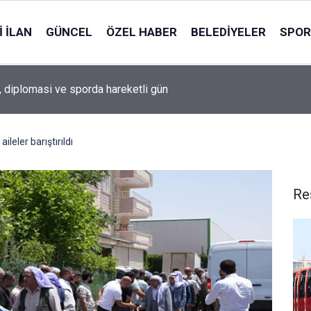
 İLAN
GÜNCEL
ÖZEL HABER
BELEDIYELER
SPOR
, diplomasi ve sporda hareketli gün
ileler barıştırıldı
Re