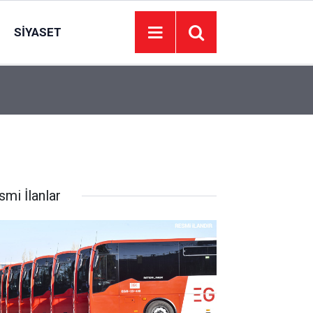
SIYASET
00:01
YEDEK PARÇA SATIN ALINACAKTIR
smi İlanlar