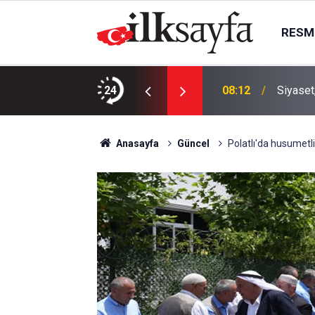
RESMI
arıyor!
24
08:12
Siyaset
Anasayfa
Güncel
Polatlı'da husumetli a