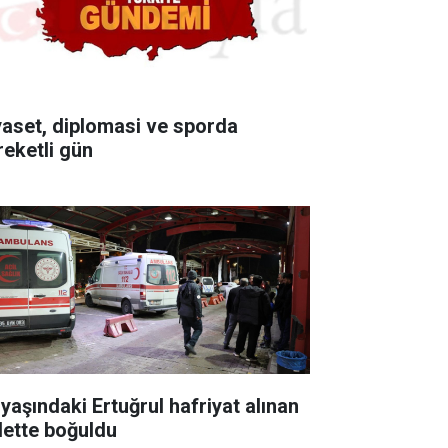
yaset, diplomasi ve sporda
reketli gün
 yaşındaki Ertuğrul hafriyat alınan
lette boğuldu