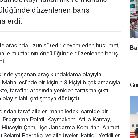
ülüğünde düzenlenen barış
a erdi.
i aile arasında uzun süredir devam eden husumet,
Ba
lle muhtarının öncülüğünde düzenlenen barış
i.
i’nde yaşanan araç kundaklama olayıyla
Mahallesi’nde bir kişinin 3 kişiyi bıçaklamasıyla
Gü
e, taraflar arasında yeniden tartışma çıktı.
olay silahlı çatışmaya dönüştü.
dından taraf aileler, mahalledeki camide bir
ı. Programa Polatlı Kaymakamı Atilla Kantay,
ü Hüseyin Çam, İlçe Jandarma Komutanı Ahmet
elami Bayrakçı ve aile üyeleri katıldı. Yetkililer,