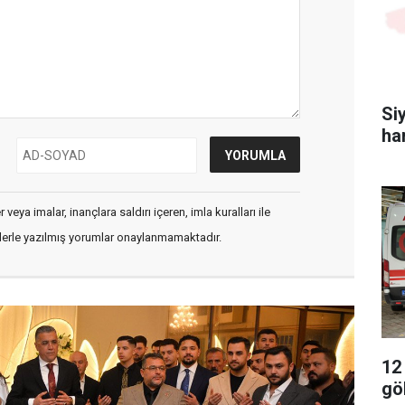
Si
ha
veya imalar, inançlara saldırı içeren, imla kuralları ile
flerle yazılmış yorumlar onaylanmamaktadır.
12
gö