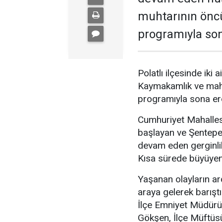
muhtarının önc
programıyla son
Polatlı ilçesinde ik
Kaymakamlık ve maha
programıyla sona erd
Cumhuriyet Mahalles
başlayan ve Şentepe 
devam eden gerginlikt
Kısa sürede büyüyen 
Yaşanan olayların ar
araya gelerek barışt
İlçe Emniyet Müdür
Gökşen, İlçe Müftüsü S