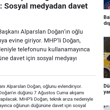
r: Sosyal medyadan davet
Ba
dı
aşkanı Alparslan Doğan’ın oğlu
a evine giriyor. MHP’li Doğan,
deniyle telefonunu kullanamayınca
ne davet için sosyal medyayı
Dü
nı Alparslan Doğan, oğlunu evlendiriyor.
yar
 Doğan’ın düğünü 7 Ağustos Cuma akşamı
pılacak. MHP’li Doğan, teknik arıza nedeniyle
ayınca oğlunun düğününe davet için sosyal