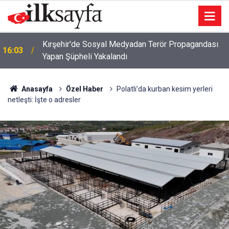
16:00
Dünya er meydanı Keçiören’de kuruluyor
Anasayfa
Özel Haber
Polatlı’da kurban kesim yerleri
netleşti: İşte o adresler