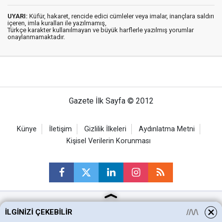
UYARI:
Küfür, hakaret, rencide edici cümleler veya imalar, inançlara saldırı
içeren, imla kuralları ile yazılmamış,
Türkçe karakter kullanılmayan ve büyük harflerle yazılmış yorumlar
onaylanmamaktadır.
Gazete İlk Sayfa © 2012
Künye
İletişim
Gizlilik İlkeleri
Aydınlatma Metni
Kişisel Verilerin Korunması
İLGINIZI ÇEKEBILIR
Ankara Haberleri