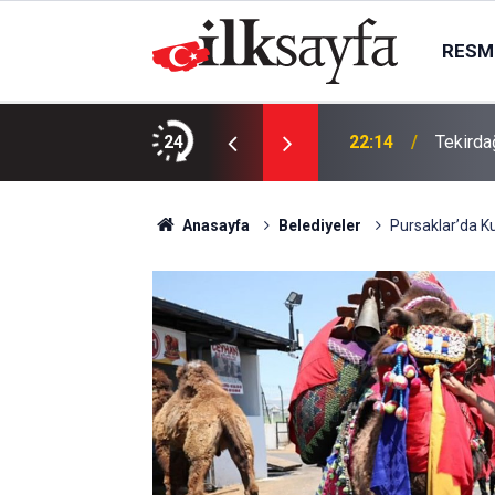
RESMI
da, Juventus Inter ne zaman, saat kaçta
24
22:14
Tekirda
Anasayfa
Belediyeler
Pursaklar’da K