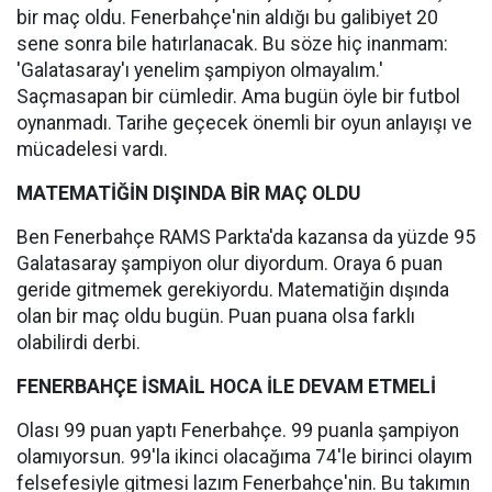
bir maç oldu. Fenerbahçe'nin aldığı bu galibiyet 20
sene sonra bile hatırlanacak. Bu söze hiç inanmam:
'Galatasaray'ı yenelim şampiyon olmayalım.'
Saçmasapan bir cümledir. Ama bugün öyle bir futbol
oynanmadı. Tarihe geçecek önemli bir oyun anlayışı ve
mücadelesi vardı.
MATEMATİĞİN DIŞINDA BİR MAÇ OLDU
Ben Fenerbahçe RAMS Parkta'da kazansa da yüzde 95
Galatasaray şampiyon olur diyordum. Oraya 6 puan
geride gitmemek gerekiyordu. Matematiğin dışında
olan bir maç oldu bugün. Puan puana olsa farklı
olabilirdi derbi.
FENERBAHÇE İSMAİL HOCA İLE DEVAM ETMELİ
Olası 99 puan yaptı Fenerbahçe. 99 puanla şampiyon
olamıyorsun. 99'la ikinci olacağıma 74'le birinci olayım
felsefesiyle gitmesi lazım Fenerbahçe'nin. Bu takımın