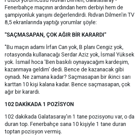
Futbol yorumcusu Rıdvan Dilmen, Galatasaray -
Fenerbahçe maçının ardından hem derbiyi hem de
şampiyonluk yarışını değerlendirdi. Rıdvan Dilmen'in TV
8,5 ekranlarında yaptığı yorumlar şöyle:
"SAÇMASAPAN, ÇOK AĞIR BİR KARARDI"
"Bu maçın adamı İrfan Can yok, B planı Cengiz yok,
rotasyonda kullanacağı Serdar Aziz yok, İsmail Yüksek
yok. İsmail hoca 'Ben baskılı oynayacağım kardeşim,
kazanmaya geldim' dedi. Bence de kazanacak gibi
oynadı. Ne zamana kadar? Saçmasapan bir ikinci sarı
karttan 10 kişi kalana kadar. Bence saçmasapan, çok
ağır bir karardı.
102 DAKİKADA 1 POZİSYON
102 dakikada Galatasaray'ın 1 tane pozisyonu var, o da
duran top. Fenerbahçe sana 10 kişiyle 1 tane duran
toptan pozisyon vermiş.