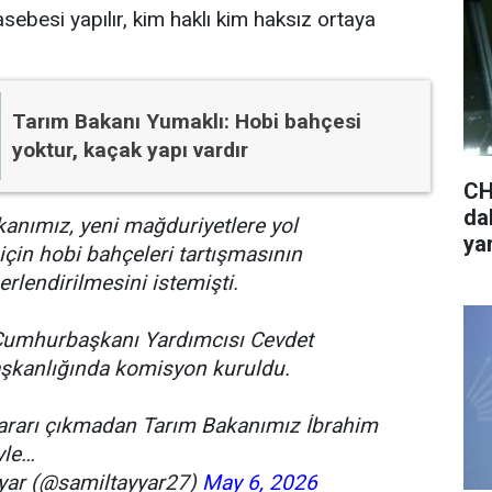
ebesi yapılır, kim haklı kim haksız ortaya
Tarım Bakanı Yumaklı: Hobi bahçesi
yoktur, kaçak yapı vardır
CH
da
nımız, yeni mağduriyetlere yol
ya
çin hobi bahçeleri tartışmasının
rlendirilmesini istemişti.
umhurbaşkanı Yardımcısı Cevdet
aşkanlığında komisyon kuruldu.
rarı çıkmadan Tarım Bakanımız İbrahim
yle…
yar (@samiltayyar27)
May 6, 2026