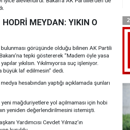
ı iyice alevlendirdi. Bakan’a AK Partililerden de
ı.
 HODRİ MEYDAN: YIKIN O
l bulunması görüşünde olduğu bilinen AK Partili
 Bakanı’na tepki göstererek “Madem öyle yasa
apılar yıkılsın. Yıkılmıyorsa suç işleniyor.
 büyük laf edilmesin” dedi.
l medya hesabından yaptığı açıklamada şunları
yeni mağduriyetlere yol açılmaması için hobi
ın yeniden değerlendirilmesini istemişti.
kanı Yardımcısı Cevdet Yılmaz’ın
yon kuruldu.