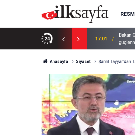
RESMI
rşembe bugün kimin maçı var, hangi
Bakan G
24
17:01
güçlenm
Anasayfa
Siyaset
Şamil Tayyar’dan Ta