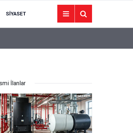
SIYASET
16:03
Kırşehir'de Sosyal Medyadan Terör Propagandas
smi İlanlar