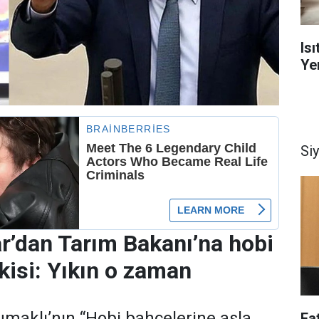
Is
Yen
Si
r’dan Tarım Bakanı’na hobi
kisi: Yıkın o zaman
maklı’nın “Hobi bahçelerine asla
Fa