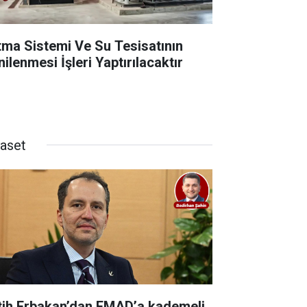
ıtma Sistemi Ve Su Tesisatının
ilenmesi İşleri Yaptırılacaktır
yaset
tih Erbakan’dan EMAD’a kademeli