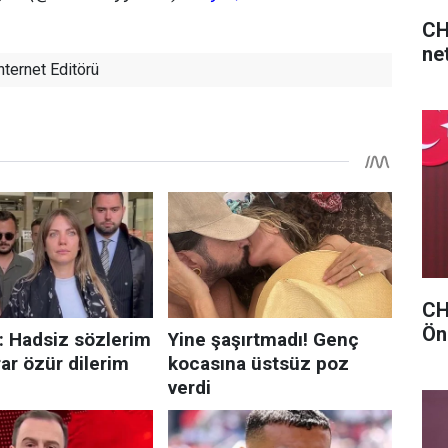
CH
net
nternet Editörü
CHP
Ön