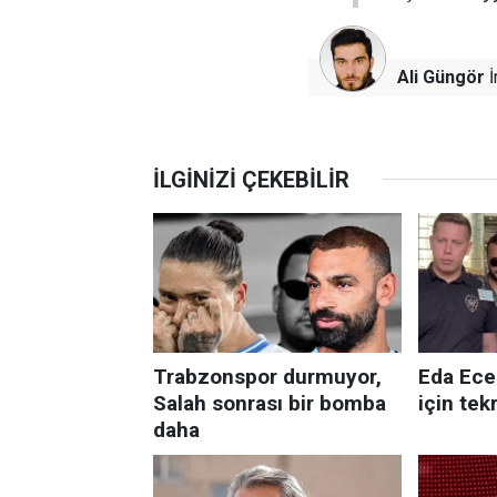
Ali Güngör
İ