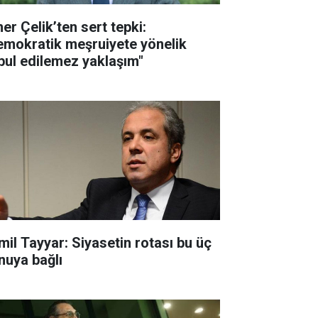
er Çelik’ten sert tepki:
emokratik meşruiyete yönelik
bul edilemez yaklaşım"
mil Tayyar: Siyasetin rotası bu üç
nuya bağlı