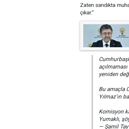
Zaten sandıkta muhas
çıkar.”
Cumhurbaşka
açılmaması i
yeniden değe
Bu amaçla C
Yılmaz’ın b
Komisyon ka
Yumaklı, şö
— Şamil Tay