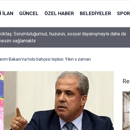
 İLAN
GÜNCEL
ÖZEL HABER
BELEDIYELER
SPOR
öktaş: Sorumluluğumuz, huzurun, sosyal dayanışmayla daha da
esini sağlamaktır
rım Bakanı’na hobi bahçesi tepkisi: Yıkın o zaman
Re