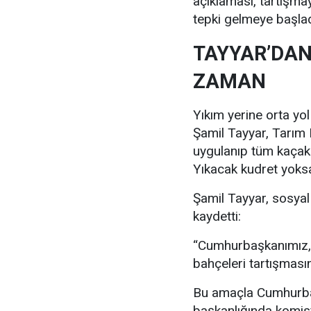
açıklaması, tartışmay
tepki gelmeye başlad
TAYYAR’DAN
ZAMAN
Yıkım yerine orta yo
Şamil Tayyar, Tarım
uygulanıp tüm kaçak y
Yıkacak kudret yoksa
Şamil Tayyar, sosya
kaydetti:
“Cumhurbaşkanımız, 
bahçeleri tartışmasın
Bu amaçla Cumhurbaş
başkanlığında komis