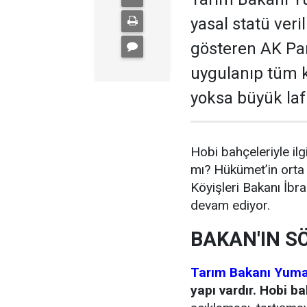
yasal statü ver
gösteren AK Par
uygulanıp tüm k
yoksa büyük laf
Hobi bahçeleriyle ilg
mı? Hükümet’in orta y
Köyişleri Bakanı İbr
devam ediyor.
BAKAN'IN S
Tarım Bakanı Yuma
yapı vardır. Hobi b