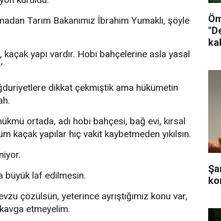
Öm
madan Tarım Bakanımız İbrahim Yumaklı, şöyle
"D
ka
, kaçak yapı vardır. Hobi bahçelerine asla yasal
’
duriyetlere dikkat çekmiştik ama hükümetin
ah.
ükmü ortada, adı hobi bahçesi, bağ evi, kırsal
üm kaçak yapılar hiç vakit kaybetmeden yıkılsın.
niyor.
Şa
 büyük laf edilmesin.
ko
vzu çözülsün, yeterince ayrıştığımız konu var,
kavga etmeyelim.