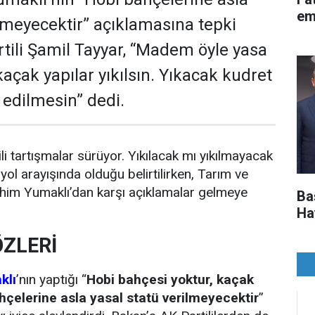
em
ilmeyecektir” açıklamasına tepki
tili Şamil Tayyar, “Madem öyle yasa
açak yapılar yıkılsın. Yıkacak kudret
 edilmesin” dedi.
ili tartışmalar sürüyor. Yıkılacak mı yıkılmayacak
ol arayışında olduğu belirtilirken, Tarım ve
ahim Yumaklı’dan karşı açıklamalar gelmeye
Ba
Ha
ÖZLERİ
klı
’nın yaptığı “
Hobi bahçesi yoktur, kaçak
ahçelerine asla yasal statü verilmeyecektir
”