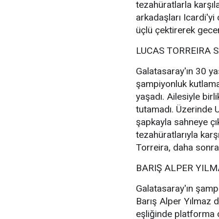
tezahüratlarla karşıl
arkadaşları Icardi'yi
üçlü çektirerek gece
LUCAS TORREIRA 
Galatasaray'ın 30 ya
şampiyonluk kutlama
yaşadı. Ailesiyle bir
tutamadı. Üzerinde U
şapkayla sahneye çık
tezahüratlarıyla kar
Torreira, daha sonra 
BARIŞ ALPER YIL
Galatasaray'ın şampi
Barış Alper Yılmaz 
eşliğinde platforma 