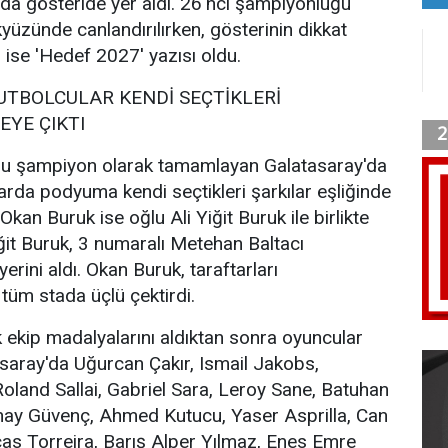
da gösteride yer aldı. 26'ncı şampiyonluğu
üzünde canlandırılırken, gösterinin dikkat
 ise 'Hedef 2027' yazısı oldu.
UTBOLCULAR KENDİ SEÇTİKLERİ
YE ÇIKTI
 şampiyon olarak tamamlayan Galatasaray'da
larda podyuma kendi seçtikleri şarkılar eşliğinde
 Okan Buruk ise oğlu Ali Yiğit Buruk ile birlikte
iğit Buruk, 3 numaralı Metehan Baltacı
rini aldı. Okan Buruk, taraftarları
tüm stada üçlü çektirdi.
 ekip madalyalarını aldıktan sonra oyuncular
asaray'da Uğurcan Çakır, Ismail Jakobs,
land Sallai, Gabriel Sara, Leroy Sane, Batuhan
ünay Güvenç, Ahmed Kutucu, Yaser Asprilla, Can
s Torreira, Barış Alper Yılmaz, Enes Emre