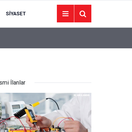
SIYASET
17:30
Bugün maç var mı? 7 Ağustos Cuma bugün kimin 
smi İlanlar