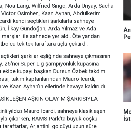
, Noa Lang, Wilfried Singo, Arda Ünyay, Sacha
 Victor Osimhen, Kaan Ayhan, Abdülkerim
ardi kendi seçtikleri şarkılarla sahneye
ün, İlkay Gündoğan, Arda Yılmaz ve Ada
An
marşları ile sahnede yer aldı. Öte yandan
Pe
bolcu tek tek taraftara üçlü çektirdi.
eçtikleri şarkılar eşliğinde sahneye çıkmasının
y, 26'ncı Süper Lig şampiyonluk kupasına
ılı ekibe kupayı başkan Dursun Özbek takdim
pası, takım kaptanlarından Mauro Icardi,
ve Kaan Ayhan'ın ellerinde havaya kaldırıldı.
SİKLEŞEN AŞKIN OLAYIM ŞARKISIYLA
inli yıldızı Mauro Icardi, sahneye klasikleşen
Mo
sıyla çıkarken, RAMS Park'ta büyük coşku
İst
ı taraftarlar, Arjantinli golcüyü uzun süre