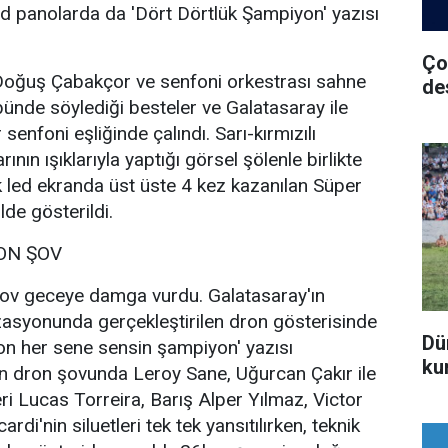
led panolarda da 'Dört Dörtlük Şampiyon' yazısı
Ço
oğuş Çabakçor ve senfoni orkestrası sahne
de
ribünde söylediği besteler ve Galatasaray ile
senfoni eşliğinde çalındı. Sarı-kırmızılı
rının ışıklarıyla yaptığı görsel şölenle birlikte
k led ekranda üst üste 4 kez kazanılan Süper
ilde gösterildi.
ON ŞOV
ov geceye damga vurdu. Galatasaray'ın
asyonunda gerçekleştirilen dron gösterisinde
Dü
on her sene sensin şampiyon' yazısı
ku
an dron şovunda Leroy Sane, Uğurcan Çakır ile
ri Lucas Torreira, Barış Alper Yılmaz, Victor
di'nin siluetleri tek tek yansıtılırken, teknik