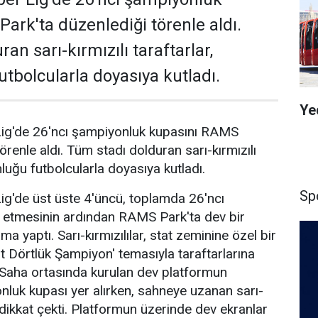
ark'ta düzenlediği törenle aldı.
an sarı-kırmızılı taraftarlar,
tbolcularla doyasıya kutladı.
Ye
Lig'de 26'ncı şampiyonluk kupasını RAMS
örenle aldı. Tüm stadı dolduran sarı-kırmızılı
luğu futbolcularla doyasıya kutladı.
Sp
ig'de üst üste 4'üncü, toplamda 26'ncı
 etmesinin ardından RAMS Park'ta dev bir
a yaptı. Sarı-kırmızılılar, stat zeminine özel bir
t Dörtlük Şampiyon' temasıyla taraftarlarına
 Saha ortasında kurulan dev platformun
luk kupası yer alırken, sahneye uzanan sarı-
 dikkat çekti. Platformun üzerinde dev ekranlar