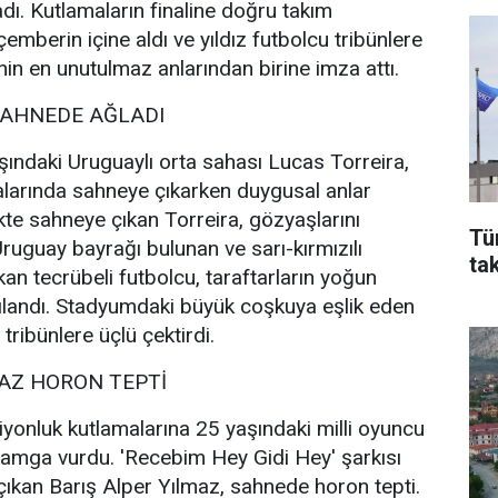
adı. Kutlamaların finaline doğru takım
 çemberin içine aldı ve yıldız futbolcu tribünlere
nin en unutulmaz anlarından birine imza attı.
SAHNEDE AĞLADI
şındaki Uruguaylı orta sahası Lucas Torreira,
larında sahneye çıkarken duygusal anlar
likte sahneye çıkan Torreira, gözyaşlarını
Tü
ruguay bayrağı bulunan ve sarı-kırmızılı
ta
an tecrübeli futbolcu, taraftarların yoğun
şılandı. Stadyumdaki büyük coşkuya eşlik eden
tribünlere üçlü çektirdi.
MAZ HORON TEPTİ
yonluk kutlamalarına 25 yaşındaki milli oyuncu
damga vurdu. 'Recebim Hey Gidi Hey' şarkısı
çıkan Barış Alper Yılmaz, sahnede horon tepti.