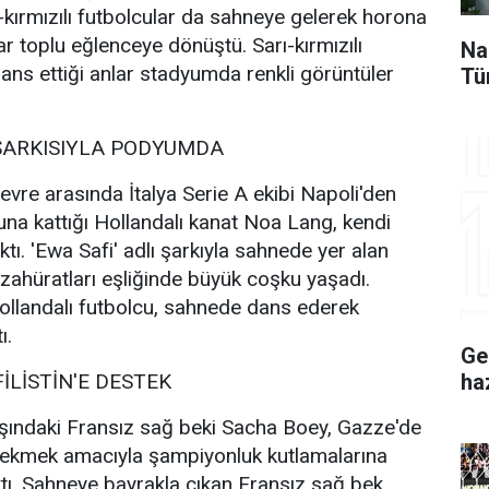
-kırmızılı futbolcular da sahneye gelerek horona
lar toplu eğlenceye dönüştü. Sarı-kırmızılı
Na
dans ettiği anlar stadyumda renkli görüntüler
Tü
ŞARKISIYLA PODYUMDA
 devre arasında İtalya Serie A ekibi Napoli'den
suna kattığı Hollandalı kanat Noa Lang, kendi
ktı. 'Ewa Safi' adlı şarkıyla sahnede yer alan
ezahüratları eşliğinde büyük coşku yaşadı.
ollandalı futbolcu, sahnede dans ederek
ı.
Ge
İLİSTİN'E DESTEK
ha
aşındaki Fransız sağ beki Sacha Boey, Gazze'de
çekmek amacıyla şampiyonluk kutlamalarına
ıktı. Sahneye bayrakla çıkan Fransız sağ bek,