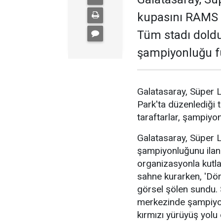
kupasını RAMS P
Tüm stadı doldur
şampiyonluğu fu
Galatasaray, Süper 
Park'ta düzenlediği t
taraftarlar, şampiyon
Galatasaray, Süper L
şampiyonluğunu ilan
organizasyonla kutlam
sahne kurarken, 'Dör
görsel şölen sundu.
merkezinde şampiyon
kırmızı yürüyüş yolu