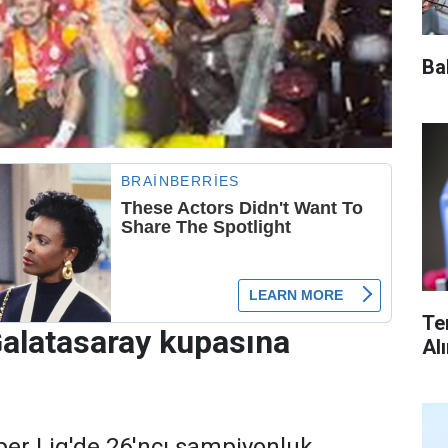
Ba
Te
alatasaray kupasına
Al
per Lig'de 26'ncı şampiyonluk