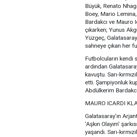
Büyük, Renato Nhaga
Boey, Mario Lemina,
Bardakcı ve Mauro Ic
çıkarken; Yunus Akg
Yüzgeç, Galatasaray 
sahneye çıkan her fut
Futbolcuların kendi s
ardından Galatasara
kavuştu. Sarı-kırmız
etti. Şampiyonluk ku
Abdülkerim Bardakcı 
MAURO ICARDI KLA
Galatasaray'ın Arjant
'Aşkın Olayım' şarkı
yaşandı. Sarı-kırmızıl