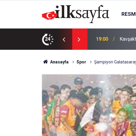
RESMI
uş ilişkisiyle yürümez
24
19:00
Kavşakta
Anasayfa
Spor
Şampiyon Galatasaray