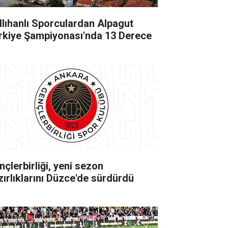
llıhanlı Sporculardan Alpagut
rkiye Şampiyonası'nda 13 Derece
nçlerbirliği, yeni sezon
zırlıklarını Düzce'de sürdürdü