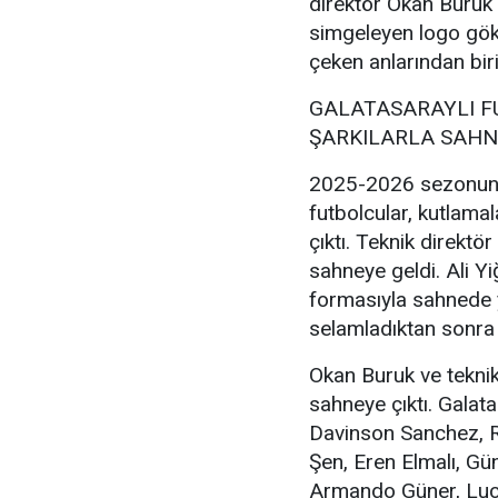
direktör Okan Buruk 
simgeleyen logo göky
çeken anlarından biri
GALATASARAYLI F
ŞARKILARLA SAHNE
2025-2026 sezonunu
futbolcular, kutlama
çıktı. Teknik direktör
sahneye geldi. Ali Y
formasıyla sahnede ye
selamladıktan sonra 
Okan Buruk ve teknik
sahneye çıktı. Galat
Davinson Sanchez, Ro
Şen, Eren Elmalı, G
Armando Güner, Luca