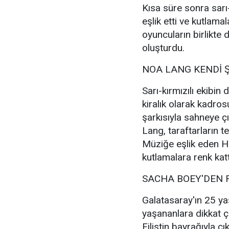
Kısa süre sonra sarı
eşlik etti ve kutlama
oyuncuların birlikte 
oluşturdu.
NOA LANG KENDİ 
Sarı-kırmızılı ekibin
kiralık olarak kadro
şarkısıyla sahneye çı
Lang, taraftarların t
Müziğe eşlik eden H
kutlamalara renk katt
SACHA BOEY'DEN F
Galatasaray'ın 25 y
yaşananlara dikkat 
Filistin bayrağıyla ç