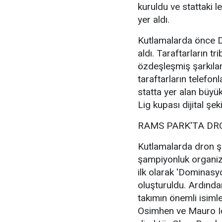
kuruldu ve stattaki 
yer aldı.
Kutlamalarda önce D
aldı. Taraftarların t
özdeşleşmiş şarkılar 
taraftarların telefonla
statta yer alan büyü
Lig kupası dijital şek
RAMS PARK'TA DR
Kutlamalarda dron ş
şampiyonluk organiz
ilk olarak 'Dominasy
oluşturuldu. Ardınd
takımın önemli isimle
Osimhen ve Mauro Icar