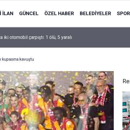
 İLAN
GÜNCEL
ÖZEL HABER
BELEDIYELER
SPOR
 iki otomobil çarpıştı: 1 ölü, 5 yaralı
 kupasına kavuştu
Re