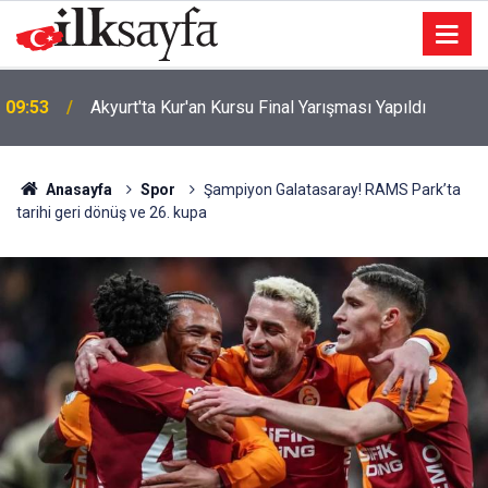
09:53
Akyurt'ta Kur'an Kursu Final Yarışması Yapıldı
Anasayfa
Spor
Şampiyon Galatasaray! RAMS Park’ta
tarihi geri dönüş ve 26. kupa