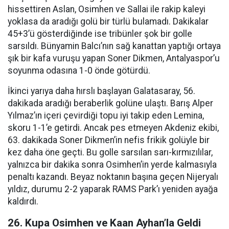
hissettiren Aslan, Osimhen ve Sallai ile rakip kaleyi
yoklasa da aradığı golü bir türlü bulamadı. Dakikalar
45+3’ü gösterdiğinde ise tribünler şok bir golle
sarsıldı. Bünyamin Balcı’nın sağ kanattan yaptığı ortaya
şık bir kafa vuruşu yapan Soner Dikmen, Antalyaspor’u
soyunma odasına 1-0 önde götürdü.
İkinci yarıya daha hırslı başlayan Galatasaray, 56.
dakikada aradığı beraberlik golüne ulaştı. Barış Alper
Yılmaz’ın içeri çevirdiği topu iyi takip eden Lemina,
skoru 1-1’e getirdi. Ancak pes etmeyen Akdeniz ekibi,
63. dakikada Soner Dikmen’in nefis frikik golüyle bir
kez daha öne geçti. Bu golle sarsılan sarı-kırmızılılar,
yalnızca bir dakika sonra Osimhen’in yerde kalmasıyla
penaltı kazandı. Beyaz noktanın başına geçen Nijeryalı
yıldız, durumu 2-2 yaparak RAMS Park’ı yeniden ayağa
kaldırdı.
26. Kupa Osimhen ve Kaan Ayhan’la Geldi