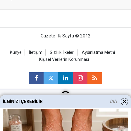
Gazete İlk Sayfa © 2012
Künye
İletişim
Gizlilik İlkeleri
Aydınlatma Metni
Kişisel Verilerin Korunması
İLGINIZI ÇEKEBILIR
Ankara Haberleri
Keçiören Haberleri
Altındağ Haberleri