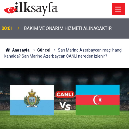
23:32
12 yaşındaki Ertuğrul hafriyat alınan gölette boğuldu
Anasayfa
Güncel
San Marino Azerbaycan maçı hangi
kanalda? San Marino Azerbaycan CANLI nereden izlenir?