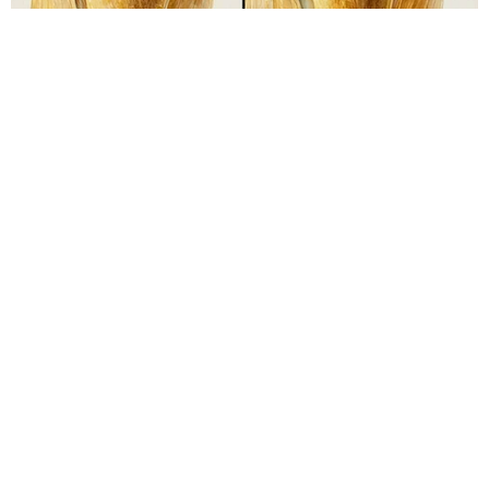
HABERE
YORUM KAT
UYARI:
Küfür, hakaret, rencide edici cümleler veya imalar, inançlara saldırı
içeren, imla kuralları ile yazılmamış,
Türkçe karakter kullanılmayan ve büyük harflerle yazılmış yorumlar
onaylanmamaktadır.