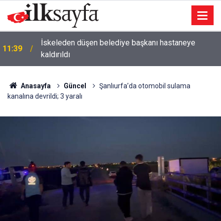
Ankara’da dev satış: Bir arsadan 3 milyar lira
11:30
kazanılacak
Anasayfa
Güncel
Şanlıurfa’da otomobil sulama
kanalına devrildi; 3 yaralı