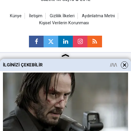
Künye
İletişim
Gizlilik İlkeleri
Aydınlatma Metni
Kişisel Verilerin Korunması
İLGINIZI ÇEKEBILIR
Ankara Haberleri
Keçiören Haberleri
Altındağ Haberleri
Sincan Haberleri
Mamak Haberleri
Haber Portalı Yazılımı