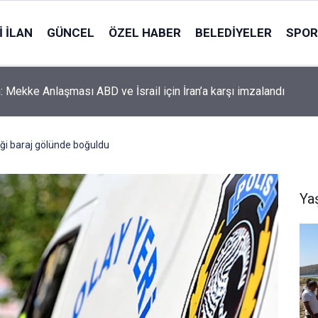
 İLAN
GÜNCEL
ÖZEL HABER
BELEDIYELER
SPOR
: Mekke Anlaşması ABD ve İsrail için İran’a karşı imzalandı
iği baraj gölünde boğuldu
Ya