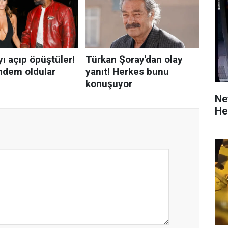
Ne
He