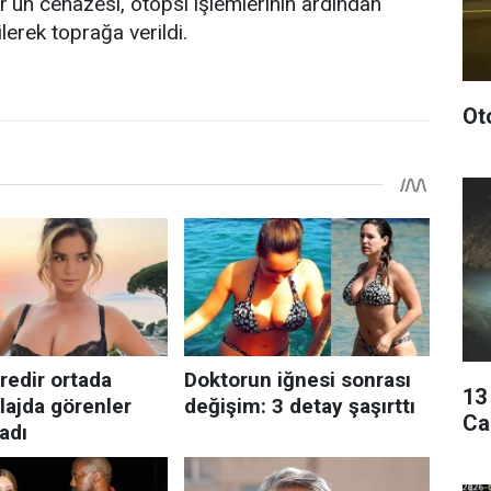
r'un cenazesi, otopsi işlemlerinin ardından
ilerek toprağa verildi.
Ot
13
Ca