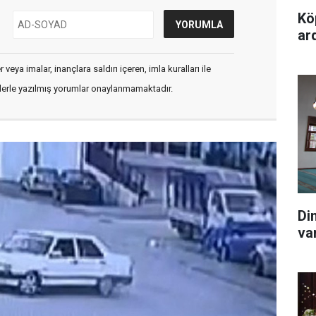
Kö
ard
veya imalar, inançlara saldırı içeren, imla kuralları ile
flerle yazılmış yorumlar onaylanmamaktadır.
Di
va