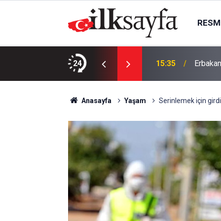
RESMI
gın
24
15:35
Erbakan
Anasayfa
Yaşam
Serinlemek için gird