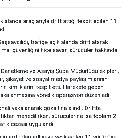
k alanda araçlarıyla drift attığı tespit edilen 11
dı.
şsavcılığı, trafiğe açık alanda drift atarak
 mal güvenliğini hiçe sayan sürücüler hakkında
Denetleme ve Asayiş Şube Müdürlüğü ekipleri,
ar, şikayet ve sosyal medya paylaşımlarınını
rin kimliklerini tespit etti. Harekete geçen
n yakalanmasına yönelik operasyon düzenledi.
li yakalanarak gözaltına alındı. Driftte
afikten menedilirken, sürücülerine ise toplam 2
rafik cezası uygulandı.
inin ardından adliyeye sevk edilen 11 sürücüye,