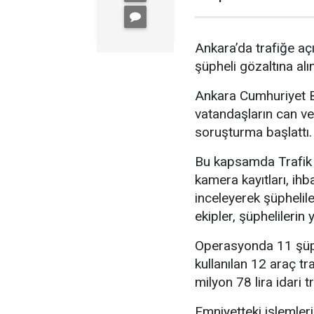
Ankara’da trafiğe açı
şüpheli gözaltına alın
Ankara Cumhuriyet Ba
vatandaşların can ve
soruşturma başlattı.
Bu kapsamda Trafik 
kamera kayıtları, ihb
inceleyerek şüphelile
ekipler, şüphelileri
Operasyonda 11 şüphe
kullanılan 12 araç tr
milyon 78 lira idari t
Emniyetteki işlemler