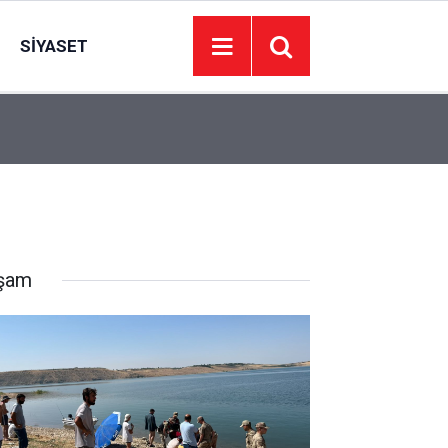
SIYASET
15:23
Husumetlisini vurup çarşafa büründü; takside ya
şam