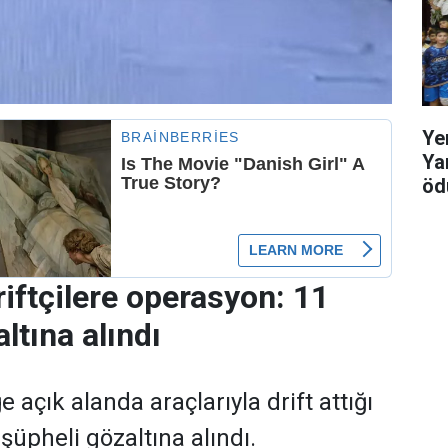
Ye
Ya
ödü
riftçilere operasyon: 11
ltına alındı
e açık alanda araçlarıyla drift attığı
 şüpheli gözaltına alındı.