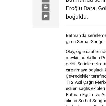
Eroğlu Baraj Gö
boğuldu.
Batman'da serinlemek
giren Serhat Sonğur 
Olay, öğle saatlerin
mevkisindeki Ilısu P
geldi. Serinlemek am
çırpınmaya başladı,
Çevredekiler tarafın
112 Acil Çağrı Merke
edilen sağlık ekipler
Batman Eğitim ve Ara
alınan Serhat Sonğu