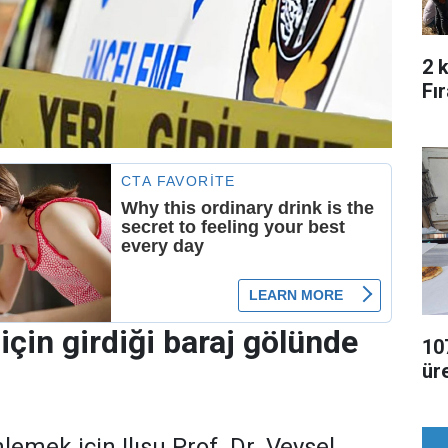
2 
Fı
için girdiği baraj gölünde
107
ür
emek için Ilısu Prof. Dr. Veysel