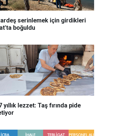
kardeş serinlemek için girdikleri
rat'ta boğuldu
 yıllık lezzet: Taş fırında pide
etiyor