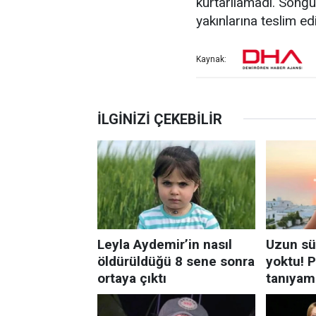
kurtarılamadı. Sonğu
yakınlarına teslim ed
Kaynak: