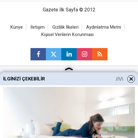
Gazete İlk Sayfa © 2012
Künye
İletişim
Gizlilik İlkeleri
Aydınlatma Metni
Kişisel Verilerin Korunması
İLGINIZI ÇEKEBILIR
Ankara Haberleri
Keçiören Haberleri
Altındağ Haberleri
Sincan Haberleri
Mamak Haberleri