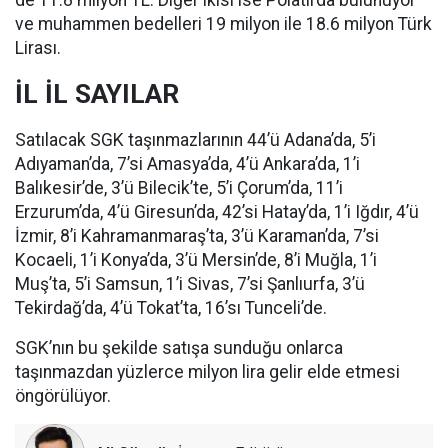
de 11.8 milyon TL. Diğer ikisi ise Polatlı’da bulunuyor
ve muhammen bedelleri 19 milyon ile 18.6 milyon Türk
Lirası.
İL İL SAYILAR
Satılacak SGK taşınmazlarının 44’ü Adana’da, 5’i
Adıyaman’da, 7’si Amasya’da, 4’ü Ankara’da, 1’i
Balıkesir’de, 3’ü Bilecik’te, 5’i Çorum’da, 11’i
Erzurum’da, 4’ü Giresun’da, 42’si Hatay’da, 1’i Iğdır, 4’ü
İzmir, 8’i Kahramanmaraş’ta, 3’ü Karaman’da, 7’si
Kocaeli, 1’i Konya’da, 3’ü Mersin’de, 8’i Muğla, 1’i
Muş’ta, 5’i Samsun, 1’i Sivas, 7’si Şanlıurfa, 3’ü
Tekirdağ’da, 4’ü Tokat’ta, 16’sı Tunceli’de.
SGK’nın bu şekilde satışa sunduğu onlarca
taşınmazdan yüzlerce milyon lira gelir elde etmesi
öngörülüyor.