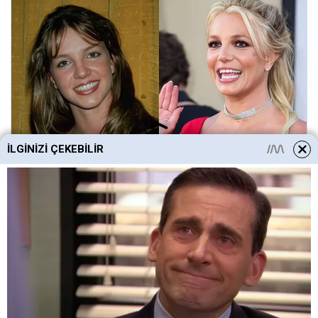
İLGINIZI ÇEKEBILIR
Ayaş Yaz Şenliği bugün final yapıyor
Ayaş’ta düzenlenen Yaz Şenliği, büyük finale hazır.