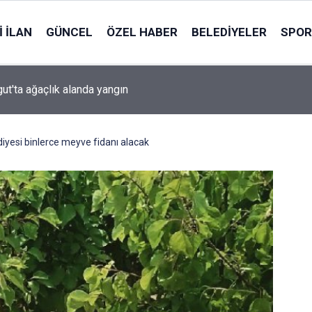
 İLAN
GÜNCEL
ÖZEL HABER
BELEDIYELER
SPOR
ut'ta ağaçlık alanda yangın
iyesi binlerce meyve fidanı alacak