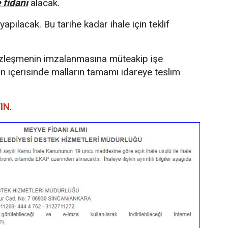
fidanı
alacak.
apılacak. Bu tarihe kadar ihale için teklif
özleşmenin imzalanmasına müteakip işe
 içerisinde malların tamamı idareye teslim
IN
.