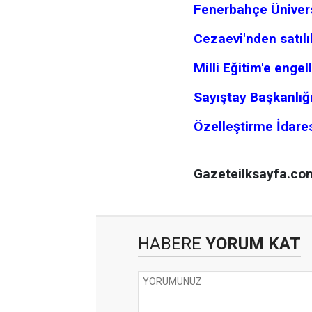
Fenerbahçe Ünivers
Cezaevi'nden satıl
Milli Eğitim'e enge
Sayıştay Başkanlığı
Özelleştirme İdares
Gazeteilksayfa.co
HABERE
YORUM KAT