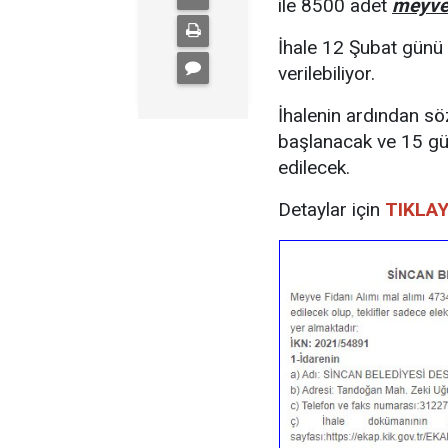
ile 8500 adet
meyve 
İhale 12 Şubat günü y
verilebiliyor.
İhalenin ardından s
başlanacak ve 15 gün
edilecek.
Detaylar için
TIKLAY