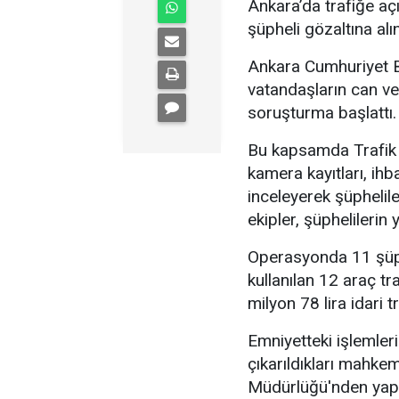
Ankara’da trafiğe açı
şüpheli gözaltına alın
Ankara Cumhuriyet Ba
vatandaşların can ve
soruşturma başlattı.
Bu kapsamda Trafik 
kamera kayıtları, ihb
inceleyerek şüphelile
ekipler, şüphelileri
Operasyonda 11 şüphe
kullanılan 12 araç tr
milyon 78 lira idari t
Emniyetteki işlemler
çıkarıldıkları mahke
Müdürlüğü'nden yapıla