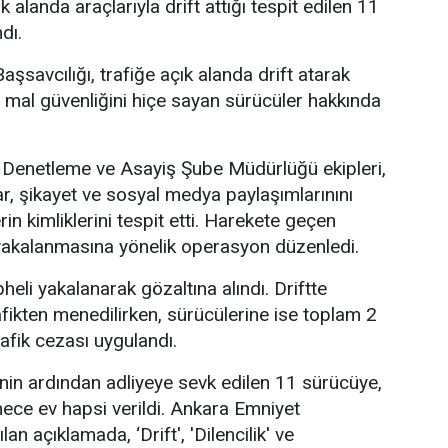
k alanda araçlarıyla drift attığı tespit edilen 11
dı.
şsavcılığı, trafiğe açık alanda drift atarak
 mal güvenliğini hiçe sayan sürücüler hakkında
Denetleme ve Asayiş Şube Müdürlüğü ekipleri,
ar, şikayet ve sosyal medya paylaşımlarınını
rin kimliklerini tespit etti. Harekete geçen
n yakalanmasına yönelik operasyon düzenledi.
li yakalanarak gözaltına alındı. Driftte
afikten menedilirken, sürücülerine ise toplam 2
rafik cezası uygulandı.
inin ardından adliyeye sevk edilen 11 sürücüye,
mece ev hapsi verildi. Ankara Emniyet
n açıklamada, ‘Drift', 'Dilencilik' ve