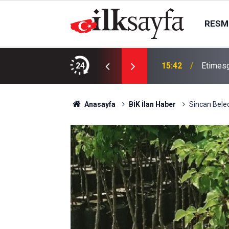
RESMI
ydi yenilendi
24
15:42
Etimesg
Anasayfa
BİK İlan Haber
Sincan Beled