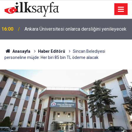
Ankara’nın barajlarında son durum: Doluluk yüzde
15:30
43,65’e geriledi
Anasayfa
Haber Editörü
Sincan Belediyesi
personeline müjde: Her biri 85 bin TL ödeme alacak