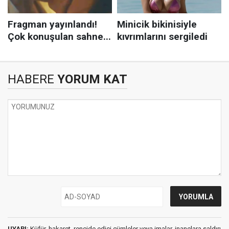
HABERE
YORUM KAT
UYARI:
Küfür, hakaret, rencide edici cümleler veya imalar, inançlara saldırı