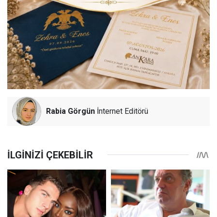
Rabia Görgün
İnternet Editörü