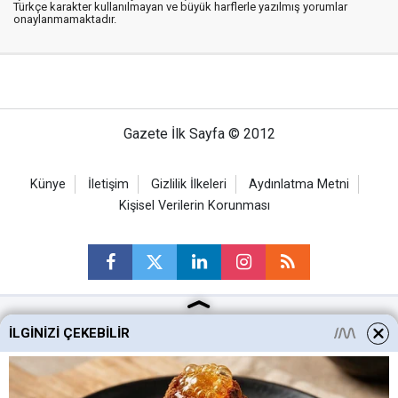
Türkçe karakter kullanılmayan ve büyük harflerle yazılmış yorumlar
onaylanmamaktadır.
Gazete İlk Sayfa © 2012
Künye
İletişim
Gizlilik İlkeleri
Aydınlatma Metni
Kişisel Verilerin Korunması
İLGINIZI ÇEKEBILIR
Ankara Haberleri
Keçiören Haberleri