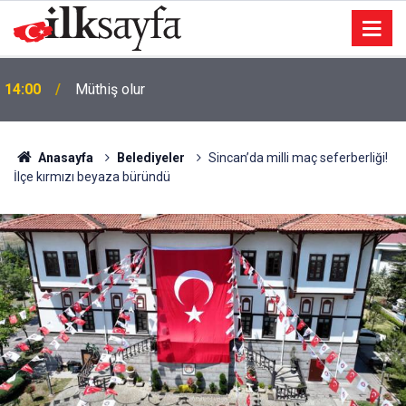
ı
14:00
Müthiş olur
Anasayfa
Belediyeler
Sincan’da milli maç seferberliği!
İlçe kırmızı beyaza büründü